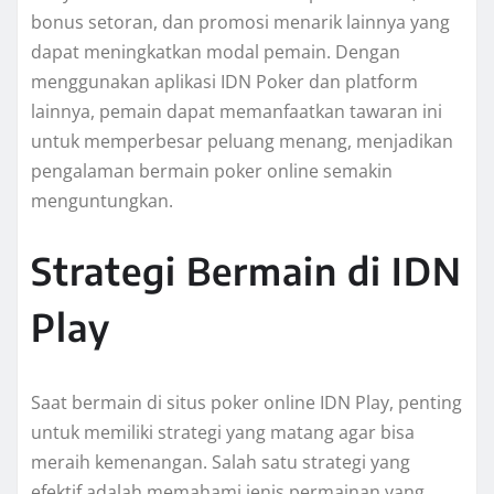
bonus setoran, dan promosi menarik lainnya yang
dapat meningkatkan modal pemain. Dengan
menggunakan aplikasi IDN Poker dan platform
lainnya, pemain dapat memanfaatkan tawaran ini
untuk memperbesar peluang menang, menjadikan
pengalaman bermain poker online semakin
menguntungkan.
Strategi Bermain di IDN
Play
Saat bermain di situs poker online IDN Play, penting
untuk memiliki strategi yang matang agar bisa
meraih kemenangan. Salah satu strategi yang
efektif adalah memahami jenis permainan yang