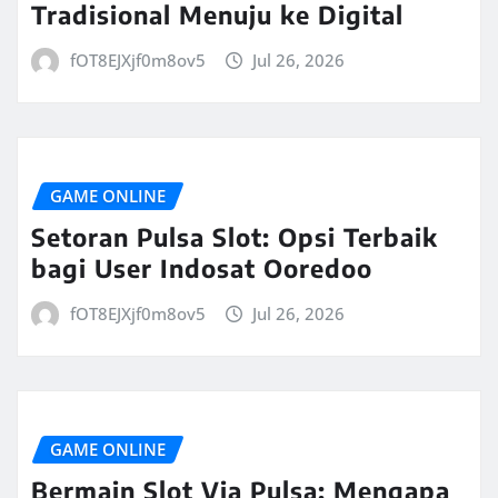
Tradisional Menuju ke Digital
fOT8EJXjf0m8ov5
Jul 26, 2026
GAME ONLINE
Setoran Pulsa Slot: Opsi Terbaik
bagi User Indosat Ooredoo
fOT8EJXjf0m8ov5
Jul 26, 2026
GAME ONLINE
Bermain Slot Via Pulsa: Mengapa