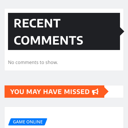
RECENT
COMMENTS
No comments to show.
YOU MAY HAVE MISSED
GAME ONLINE