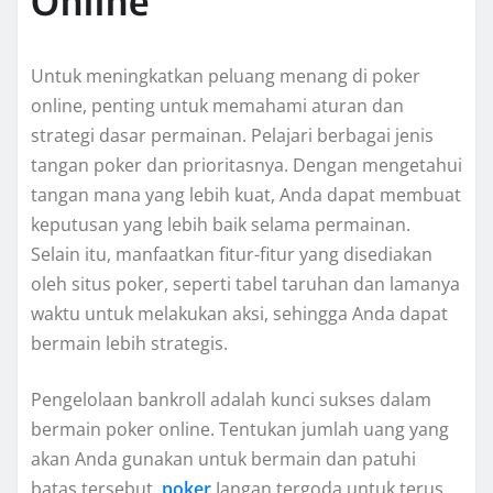
Untuk meningkatkan peluang menang di poker
online, penting untuk memahami aturan dan
strategi dasar permainan. Pelajari berbagai jenis
tangan poker dan prioritasnya. Dengan mengetahui
tangan mana yang lebih kuat, Anda dapat membuat
keputusan yang lebih baik selama permainan.
Selain itu, manfaatkan fitur-fitur yang disediakan
oleh situs poker, seperti tabel taruhan dan lamanya
waktu untuk melakukan aksi, sehingga Anda dapat
bermain lebih strategis.
Pengelolaan bankroll adalah kunci sukses dalam
bermain poker online. Tentukan jumlah uang yang
akan Anda gunakan untuk bermain dan patuhi
batas tersebut.
poker
Jangan tergoda untuk terus