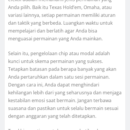
Anda pilih. Baik itu Texas Hold’em, Omaha, atau
variasi lainnya, setiap permainan memiliki aturan
dan taktik yang berbeda. Luangkan waktu untuk
mempelajari dan berlatih agar Anda bisa
menguasai permainan yang Anda mainkan.
Selain itu, pengelolaan chip atau modal adalah
kunci untuk skema permainan yang sukses.
Tetapkan batasan pada berapa banyak yang akan
Anda pertaruhkan dalam satu sesi permainan.
Dengan cara ini, Anda dapat menghindari
kehilangan lebih dari yang seharusnya dan menjaga
kestabilan emosi saat bermain. Jangan terbawa
suasana dan pastikan untuk selalu bermain sesuai
dengan anggaran yang telah ditetapkan.