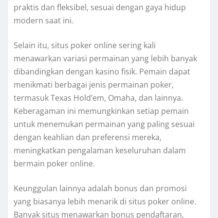
praktis dan fleksibel, sesuai dengan gaya hidup
modern saat ini.
Selain itu, situs poker online sering kali
menawarkan variasi permainan yang lebih banyak
dibandingkan dengan kasino fisik. Pemain dapat
menikmati berbagai jenis permainan poker,
termasuk Texas Hold’em, Omaha, dan lainnya.
Keberagaman ini memungkinkan setiap pemain
untuk menemukan permainan yang paling sesuai
dengan keahlian dan preferensi mereka,
meningkatkan pengalaman keseluruhan dalam
bermain poker online.
Keunggulan lainnya adalah bonus dan promosi
yang biasanya lebih menarik di situs poker online.
Banyak situs menawarkan bonus pendaftaran,