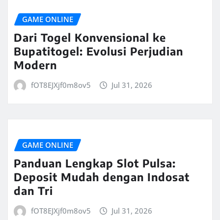
GAME ONLINE
Dari Togel Konvensional ke
Bupatitogel: Evolusi Perjudian
Modern
fOT8EJXjf0m8ov5
Jul 31, 2026
GAME ONLINE
Panduan Lengkap Slot Pulsa:
Deposit Mudah dengan Indosat
dan Tri
fOT8EJXjf0m8ov5
Jul 31, 2026