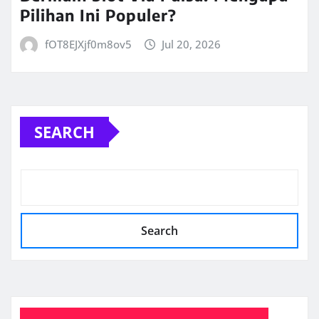
Pilihan Ini Populer?
fOT8EJXjf0m8ov5
Jul 20, 2026
SEARCH
Search