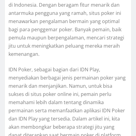
di Indonesia. Dengan beragam fitur menarik dan
antarmuka pengguna yang ramah, situs poker ini
menawarkan pengalaman bermain yang optimal
bagi para penggemar poker. Banyak pemain, baik
pemula maupun berpengalaman, mencari strategi
jitu untuk meningkatkan peluang mereka meraih
kemenangan.
IDN Poker, sebagai bagian dari IDN Play,
menyediakan berbagai jenis permainan poker yang
menarik dan menjanjikan. Namun, untuk bisa
sukses di situs poker online ini, pemain perlu
memahami lebih dalam tentang dinamika
permainan serta memanfaatkan aplikasi IDN Poker
dan IDN Play yang tersedia. Dalam artikel ini, kita
akan membongkar beberapa strategi jitu yang
dapat diterapkan saat bermain poker di platform