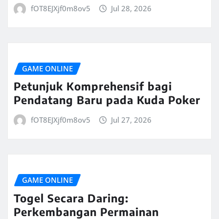
fOT8EJXjf0m8ov5
Jul 28, 2026
GAME ONLINE
Petunjuk Komprehensif bagi
Pendatang Baru pada Kuda Poker
fOT8EJXjf0m8ov5
Jul 27, 2026
GAME ONLINE
Togel Secara Daring:
Perkembangan Permainan