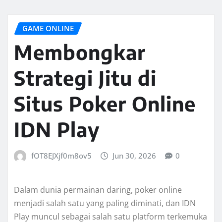
GAME ONLINE
Membongkar
Strategi Jitu di
Situs Poker Online
IDN Play
fOT8EJXjf0m8ov5
Jun 30, 2026
0
Dalam dunia permainan daring, poker online
menjadi salah satu yang paling diminati, dan IDN
Play muncul sebagai salah satu platform terkemuka