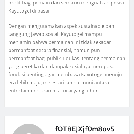
profit bagi pemain dan semakin menguatkan posisi
Kayutogel di pasar.
Dengan mengutamakan aspek sustainable dan
tanggung jawab sosial, Kayutogel mampu
menjamin bahwa permainan ini tidak sekadar
bermanfaat secara finansial, namun pun
bermanfaat bagi publik. Edukasi tentang permainan
yang beretika dan dampak sosialnya merupakan
fondasi penting agar membawa Kayutogel menuju
era lebih maju, melestarikan harmoni antara
entertainment dan nilai-nilai yang luhur.
fOT8EJXjf0m8ov5