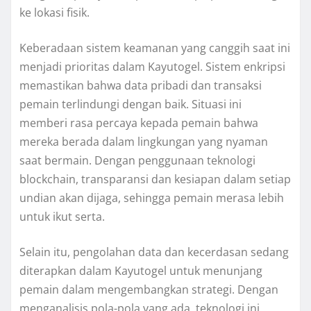
ke lokasi fisik.
Keberadaan sistem keamanan yang canggih saat ini
menjadi prioritas dalam Kayutogel. Sistem enkripsi
memastikan bahwa data pribadi dan transaksi
pemain terlindungi dengan baik. Situasi ini
memberi rasa percaya kepada pemain bahwa
mereka berada dalam lingkungan yang nyaman
saat bermain. Dengan penggunaan teknologi
blockchain, transparansi dan kesiapan dalam setiap
undian akan dijaga, sehingga pemain merasa lebih
untuk ikut serta.
Selain itu, pengolahan data dan kecerdasan sedang
diterapkan dalam Kayutogel untuk menunjang
pemain dalam mengembangkan strategi. Dengan
menganalisis pola-pola yang ada, teknologi ini