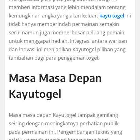
memberi informasi yang lebih mendalam tentang
kemungkinan angka yang akan keluar.
kayu togel
Ini
tidak hanya memperindah permainan semakin
seru, namun juga memperbesar peluang pemain
untuk menggapai hadiah. Integrasi antara warisan
dan inovasi ini menjadikan Kayutogel pilihan yang
tambahan bagi para penggemar togel.
Masa Masa Depan
Kayutogel
Masa masa depan Kayutogel tampak gemilang
seiring dengan meningkatnya perhatian publik
pada permainan ini. Pengembangan teknis yang