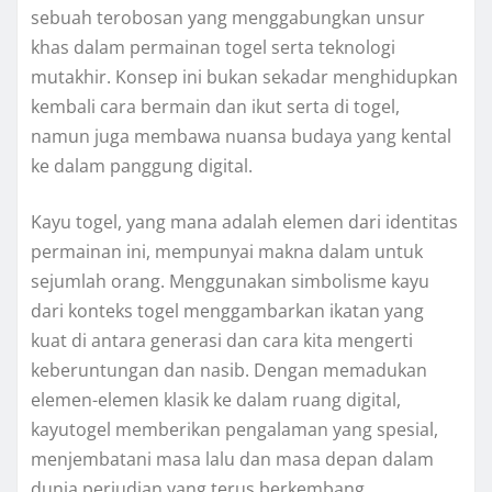
sebuah terobosan yang menggabungkan unsur
khas dalam permainan togel serta teknologi
mutakhir. Konsep ini bukan sekadar menghidupkan
kembali cara bermain dan ikut serta di togel,
namun juga membawa nuansa budaya yang kental
ke dalam panggung digital.
Kayu togel, yang mana adalah elemen dari identitas
permainan ini, mempunyai makna dalam untuk
sejumlah orang. Menggunakan simbolisme kayu
dari konteks togel menggambarkan ikatan yang
kuat di antara generasi dan cara kita mengerti
keberuntungan dan nasib. Dengan memadukan
elemen-elemen klasik ke dalam ruang digital,
kayutogel memberikan pengalaman yang spesial,
menjembatani masa lalu dan masa depan dalam
dunia perjudian yang terus berkembang.