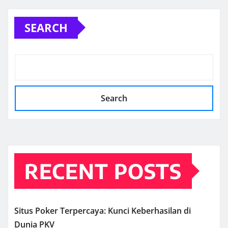
SEARCH
Search
RECENT POSTS
Situs Poker Terpercaya: Kunci Keberhasilan di
Dunia PKV