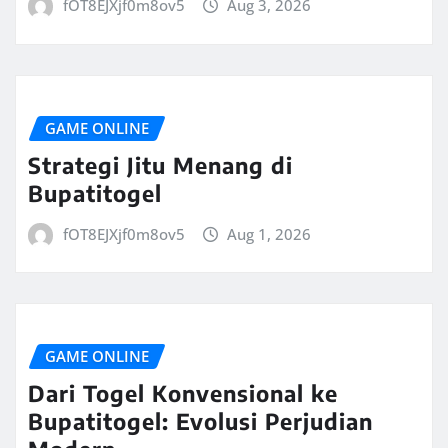
fOT8EJXjf0m8ov5
Aug 3, 2026
GAME ONLINE
Strategi Jitu Menang di
Bupatitogel
fOT8EJXjf0m8ov5
Aug 1, 2026
GAME ONLINE
Dari Togel Konvensional ke
Bupatitogel: Evolusi Perjudian