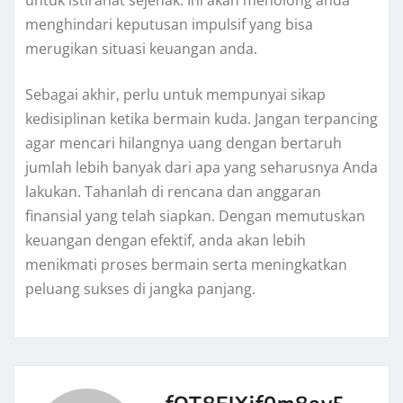
menghindari keputusan impulsif yang bisa
merugikan situasi keuangan anda.
Sebagai akhir, perlu untuk mempunyai sikap
kedisiplinan ketika bermain kuda. Jangan terpancing
agar mencari hilangnya uang dengan bertaruh
jumlah lebih banyak dari apa yang seharusnya Anda
lakukan. Tahanlah di rencana dan anggaran
finansial yang telah siapkan. Dengan memutuskan
keuangan dengan efektif, anda akan lebih
menikmati proses bermain serta meningkatkan
peluang sukses di jangka panjang.
fOT8EJXjf0m8ov5