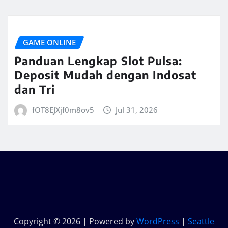
GAME ONLINE
Panduan Lengkap Slot Pulsa:
Deposit Mudah dengan Indosat
dan Tri
fOT8EJXjf0m8ov5
Jul 31, 2026
Copyright © 2026 | Powered by
WordPress
|
Seattle