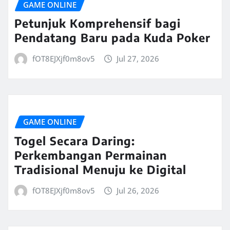
GAME ONLINE
Petunjuk Komprehensif bagi
Pendatang Baru pada Kuda Poker
fOT8EJXjf0m8ov5
Jul 27, 2026
GAME ONLINE
Togel Secara Daring:
Perkembangan Permainan
Tradisional Menuju ke Digital
fOT8EJXjf0m8ov5
Jul 26, 2026