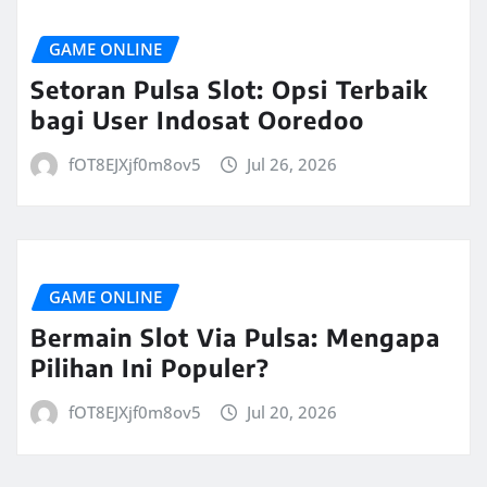
GAME ONLINE
Setoran Pulsa Slot: Opsi Terbaik
bagi User Indosat Ooredoo
fOT8EJXjf0m8ov5
Jul 26, 2026
GAME ONLINE
Bermain Slot Via Pulsa: Mengapa
Pilihan Ini Populer?
fOT8EJXjf0m8ov5
Jul 20, 2026