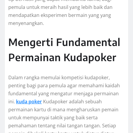
pemula untuk meraih hasil yang lebih baik dan
mendapatkan eksperimen bermain yang yang
menyenangkan.
Mengerti Fundamental
Permainan Kudapoker
Dalam rangka memulai kompetisi kudapoker,
penting bagi para pemula agar memahami kaidah
fundamental yang mengatur menjaga permainan
ini.
kuda poker
Kudapoker adalah sebuah
permainan kartu di mana mengharuskan pemain
untuk mempunyai taktik yang baik serta
pemahaman tentang nilai tangan tangan. Setiap