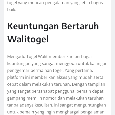
togel yang mencari pengalaman yang lebih bagus
baik.
Keuntungan Bertaruh
Walitogel
Mengadu Togel Walit memberikan berbagai
keuntungan yang sangat menggoda untuk kalangan
penggemar permainan togel. Yang pertama,
platform ini memberikan akses yang mudah serta
cepat dalam melakukan taruhan. Dengan tampilan
yang sangat bersahabat pengguna, pemain dapat
gampang memilih nomor dan melakukan taruhan
tanpa adanya kesulitan. Ini sangat menguntungkan
untuk pemain yang ingin menghargai pengalaman