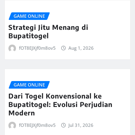
GAME ONLINE
Strategi Jitu Menang di
Bupatitogel
fOT8EJXjf0m8ov5
Aug 1, 2026
GAME ONLINE
Dari Togel Konvensional ke
Bupatitogel: Evolusi Perjudian
Modern
fOT8EJXjf0m8ov5
Jul 31, 2026