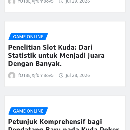
fOT8EJXjf0m8ov5
Jul 29, 2026
GAME ONLINE
Penelitian Slot Kuda: Dari
Statistik untuk Menjadi Juara
Dengan Banyak.
fOT8EJXjf0m8ov5
Jul 28, 2026
GAME ONLINE
Petunjuk Komprehensif bagi
Pendatang Baru pada Kuda Poker