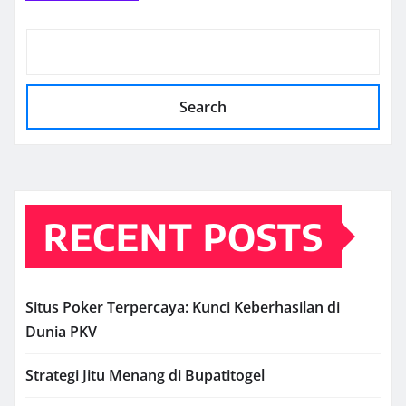
Search
RECENT POSTS
Situs Poker Terpercaya: Kunci Keberhasilan di
Dunia PKV
Strategi Jitu Menang di Bupatitogel