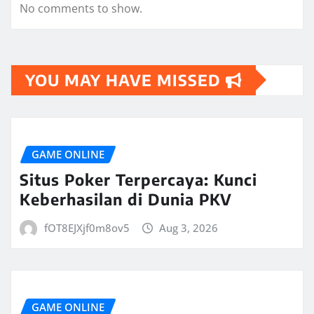
No comments to show.
YOU MAY HAVE MISSED
GAME ONLINE
Situs Poker Terpercaya: Kunci
Keberhasilan di Dunia PKV
fOT8EJXjf0m8ov5
Aug 3, 2026
GAME ONLINE