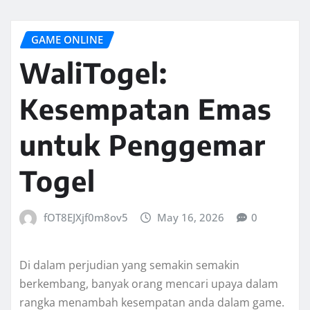
GAME ONLINE
WaliTogel:
Kesempatan Emas
untuk Penggemar
Togel
fOT8EJXjf0m8ov5
May 16, 2026
0
Di dalam perjudian yang semakin semakin
berkembang, banyak orang mencari upaya dalam
rangka menambah kesempatan anda dalam game.