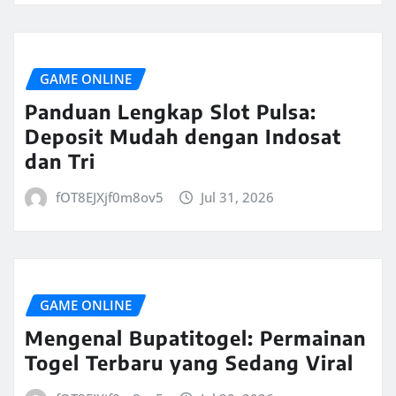
GAME ONLINE
Panduan Lengkap Slot Pulsa:
Deposit Mudah dengan Indosat
dan Tri
fOT8EJXjf0m8ov5
Jul 31, 2026
GAME ONLINE
Mengenal Bupatitogel: Permainan
Togel Terbaru yang Sedang Viral