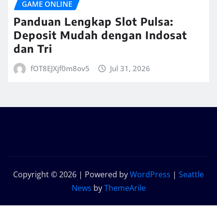
GAME ONLINE
Panduan Lengkap Slot Pulsa:
Deposit Mudah dengan Indosat
dan Tri
fOT8EJXjf0m8ov5
Jul 31, 2026
Copyright © 2026 | Powered by
WordPress
|
Seattle
News
by
ThemeArile