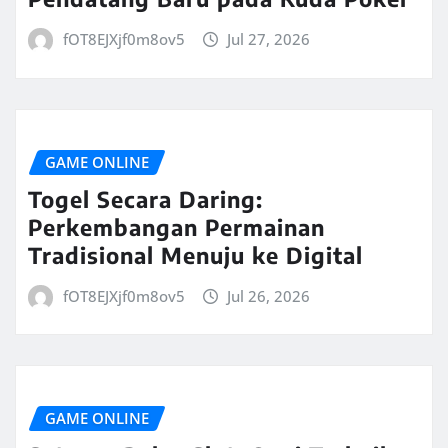
fOT8EJXjf0m8ov5
Jul 27, 2026
GAME ONLINE
Togel Secara Daring:
Perkembangan Permainan
Tradisional Menuju ke Digital
fOT8EJXjf0m8ov5
Jul 26, 2026
GAME ONLINE