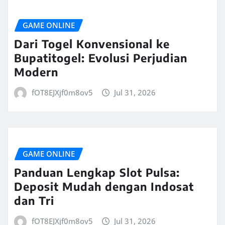
GAME ONLINE
Dari Togel Konvensional ke
Bupatitogel: Evolusi Perjudian
Modern
fOT8EJXjf0m8ov5
Jul 31, 2026
GAME ONLINE
Panduan Lengkap Slot Pulsa:
Deposit Mudah dengan Indosat
dan Tri
fOT8EJXjf0m8ov5
Jul 31, 2026