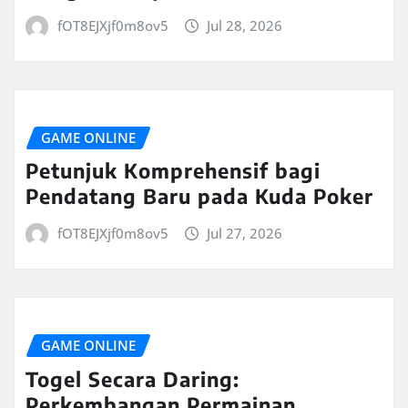
fOT8EJXjf0m8ov5
Jul 28, 2026
GAME ONLINE
Petunjuk Komprehensif bagi
Pendatang Baru pada Kuda Poker
fOT8EJXjf0m8ov5
Jul 27, 2026
GAME ONLINE
Togel Secara Daring:
Perkembangan Permainan