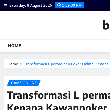
Skip
Saturday, 8 August 2026
5:59:00 PM
to
content
b
HOME
Home
Transformasi L permainan Poker Online: Kenapa
GAME ONLINE
Transformasi L perma
Kenapa Kawanpoker 