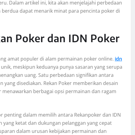
. Dalam artikel ini, kita akan menjelajahi perbedaan
a berdua dapat menarik minat para pencinta poker di
an Poker dan IDN Poker
ng amat populer di alam permainan poker online.
idn
nik, meskipun keduanya punya sasaran yang serupa
nangkan uang. Satu perbedaan signifikan antara
an yang disediakan. Rekan Poker memberikan desain
er menawarkan berbagai opsi permainan dan ragam
tor penting dalam memilih antara Rekanpoker dan IDN
n yang ketat dan dukungan pelanggan yang cepat
ansparan dalam urusan kebijakan permainan dan