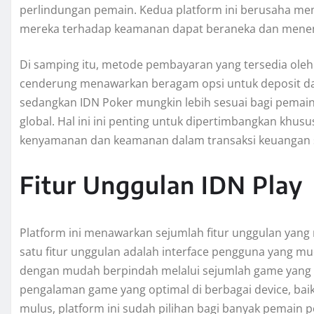
perlindungan pemain. Kedua platform ini berusaha me
mereka terhadap keamanan dapat beraneka dan menen
Di samping itu, metode pembayaran yang tersedia oleh
cenderung menawarkan beragam opsi untuk deposit d
sedangkan IDN Poker mungkin lebih sesuai bagi pema
global. Hal ini ini penting untuk dipertimbangkan khu
kenyamanan dan keamanan dalam transaksi keuangan s
Fitur Unggulan IDN Play
Platform ini menawarkan sejumlah fitur unggulan yang
satu fitur unggulan adalah interface pengguna yang 
dengan mudah berpindah melalui sejumlah game yang 
pengalaman game yang optimal di berbagai device, bai
mulus, platform ini sudah pilihan bagi banyak pemain p