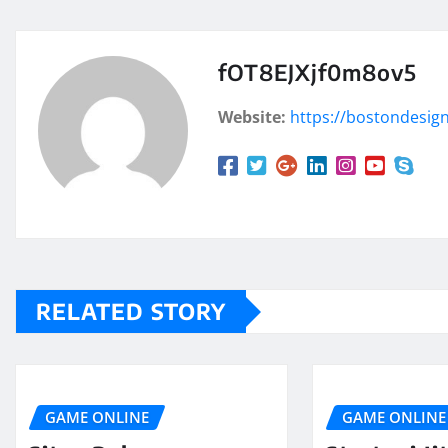
fOT8EJXjf0m8ov5
Website:
https://bostondesi
RELATED STORY
GAME ONLINE
GAME ONLINE