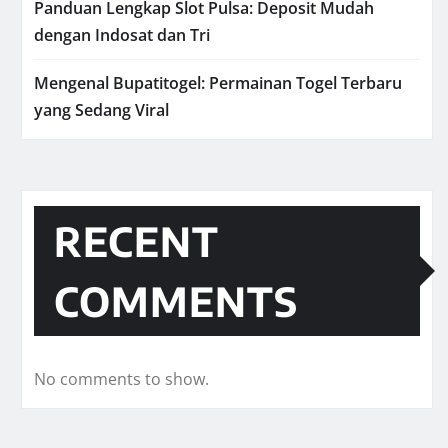
Panduan Lengkap Slot Pulsa: Deposit Mudah
dengan Indosat dan Tri
Mengenal Bupatitogel: Permainan Togel Terbaru
yang Sedang Viral
RECENT
COMMENTS
No comments to show.