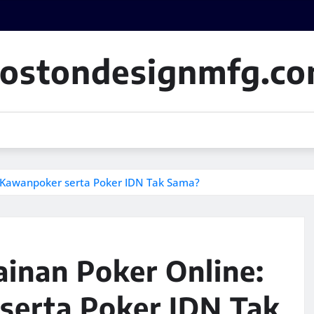
ostondesignmfg.c
 Kawanpoker serta Poker IDN Tak Sama?
inan Poker Online:
serta Poker IDN Tak