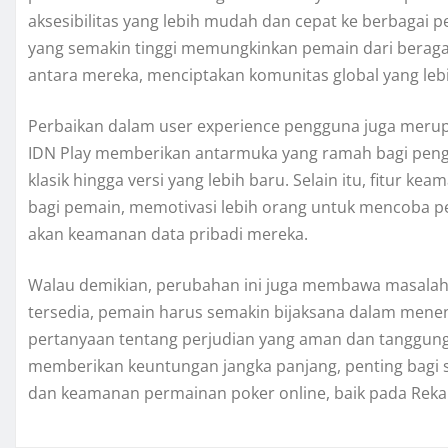
aksesibilitas yang lebih mudah dan cepat ke berbagai p
yang semakin tinggi memungkinkan pemain dari beragam
antara mereka, menciptakan komunitas global yang lebi
Perbaikan dalam user experience pengguna juga merupak
IDN Play memberikan antarmuka yang ramah bagi peng
klasik hingga versi yang lebih baru. Selain itu, fitur
bagi pemain, memotivasi lebih orang untuk mencoba p
akan keamanan data pribadi mereka.
Walau demikian, perubahan ini juga membawa masalah 
tersedia, pemain harus semakin bijaksana dalam menen
pertanyaan tentang perjudian yang aman dan tanggung j
memberikan keuntungan jangka panjang, penting bagi s
dan keamanan permainan poker online, baik pada Rek