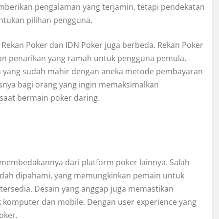
mberikan pengalaman yang terjamin, tetapi pendekatan
tukan pilihan pengguna.
 Rekan Poker dan IDN Poker juga berbeda. Rekan Poker
an penarikan yang ramah untuk pengguna pemula,
in yang sudah mahir dengan aneka metode pembayaran
susnya bagi orang yang ingin memaksimalkan
aat bermain poker daring.
 membedakannya dari platform poker lainnya. Salah
mudah dipahami, yang memungkinkan pemain untuk
tersedia. Desain yang anggap juga memastikan
k komputer dan mobile. Dengan user experience yang
oker.