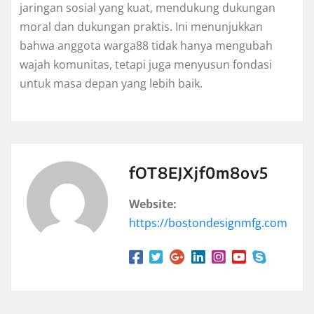
jaringan sosial yang kuat, mendukung dukungan
moral dan dukungan praktis. Ini menunjukkan
bahwa anggota warga88 tidak hanya mengubah
wajah komunitas, tetapi juga menyusun fondasi
untuk masa depan yang lebih baik.
fOT8EJXjf0m8ov5
Website:
https://bostondesignmfg.com