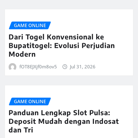
GAME ONLINE
Dari Togel Konvensional ke
Bupatitogel: Evolusi Perjudian
Modern
fOT8EJXjf0m8ov5
Jul 31, 2026
GAME ONLINE
Panduan Lengkap Slot Pulsa:
Deposit Mudah dengan Indosat
dan Tri