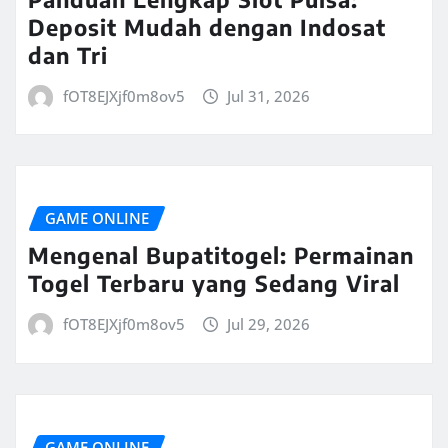
Deposit Mudah dengan Indosat
dan Tri
fOT8EJXjf0m8ov5
Jul 31, 2026
GAME ONLINE
Mengenal Bupatitogel: Permainan
Togel Terbaru yang Sedang Viral
fOT8EJXjf0m8ov5
Jul 29, 2026
GAME ONLINE