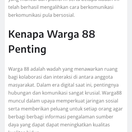
telah berhasil mengalihkan cara berkomunikasi
berkomunikasi pula bersosial.
Kenapa Warga 88
Penting
Warga 88 adalah wadah yang menawarkan ruang
bagi kolaborasi dan interaksi di antara anggota
masyarakat. Dalam era digital saat ini, pentingnya
hubungan dan komunikasi sangat krusial. Warga88
muncul dalam upaya memperkuat jaringan sosial
serta memberikan peluang untuk setiap orang agar
berbagi berbagi informasi pengalaman sumber
daya yang dapat dapat meningkatkan kualitas