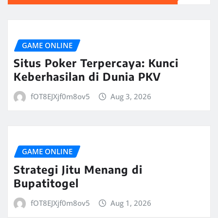
GAME ONLINE
Situs Poker Terpercaya: Kunci
Keberhasilan di Dunia PKV
fOT8EJXjf0m8ov5
Aug 3, 2026
GAME ONLINE
Strategi Jitu Menang di
Bupatitogel
fOT8EJXjf0m8ov5
Aug 1, 2026