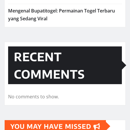
Mengenal Bupatitogel: Permainan Togel Terbaru
yang Sedang Viral
RECENT
COMMENTS
No comments to show.
YOU MAY HAVE MISSED