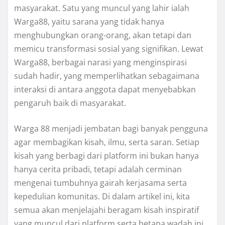
masyarakat. Satu yang muncul yang lahir ialah
Warga88, yaitu sarana yang tidak hanya
menghubungkan orang-orang, akan tetapi dan
memicu transformasi sosial yang signifikan. Lewat
Warga88, berbagai narasi yang menginspirasi
sudah hadir, yang memperlihatkan sebagaimana
interaksi di antara anggota dapat menyebabkan
pengaruh baik di masyarakat.
Warga 88 menjadi jembatan bagi banyak pengguna
agar membagikan kisah, ilmu, serta saran. Setiap
kisah yang berbagi dari platform ini bukan hanya
hanya cerita pribadi, tetapi adalah cerminan
mengenai tumbuhnya gairah kerjasama serta
kepedulian komunitas. Di dalam artikel ini, kita
semua akan menjelajahi beragam kisah inspiratif
yang muncul dari platform serta betapa wadah ini