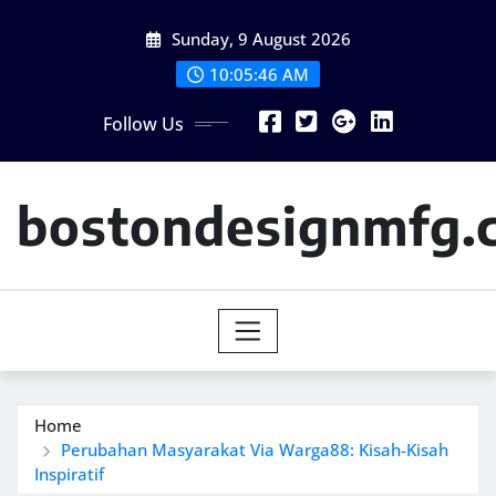
Skip
Sunday, 9 August 2026
to
content
10:05:47 AM
Follow Us
bostondesignmfg.
Home
Perubahan Masyarakat Via Warga88: Kisah-Kisah
Inspiratif