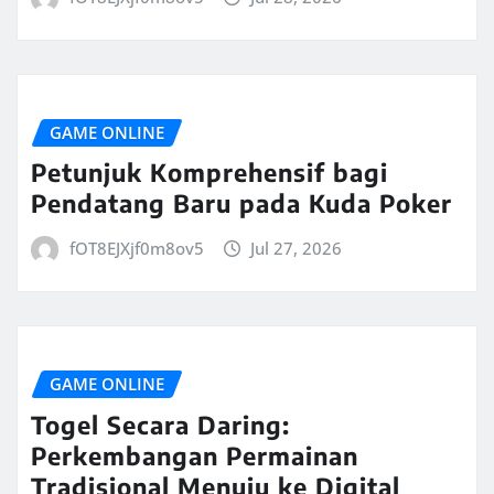
GAME ONLINE
Petunjuk Komprehensif bagi
Pendatang Baru pada Kuda Poker
fOT8EJXjf0m8ov5
Jul 27, 2026
GAME ONLINE
Togel Secara Daring:
Perkembangan Permainan
Tradisional Menuju ke Digital