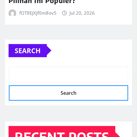
Pilihan Ini Populer?
fOT8EJXjf0m8ov5
Jul 20, 2026
SEARCH
Search
RECENT POSTS