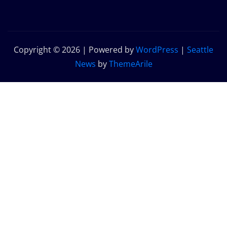
Copyright © 2026 | Powered by
WordPress
|
Seattle
News
by
ThemeArile