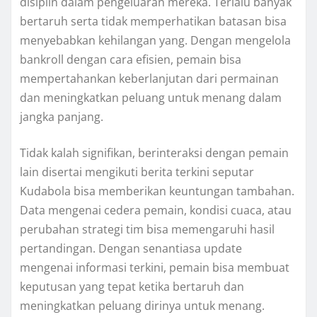
disiplin dalam pengeluaran mereka. Terlalu banyak
bertaruh serta tidak memperhatikan batasan bisa
menyebabkan kehilangan yang. Dengan mengelola
bankroll dengan cara efisien, pemain bisa
mempertahankan keberlanjutan dari permainan
dan meningkatkan peluang untuk menang dalam
jangka panjang.
Tidak kalah signifikan, berinteraksi dengan pemain
lain disertai mengikuti berita terkini seputar
Kudabola bisa memberikan keuntungan tambahan.
Data mengenai cedera pemain, kondisi cuaca, atau
perubahan strategi tim bisa memengaruhi hasil
pertandingan. Dengan senantiasa update
mengenai informasi terkini, pemain bisa membuat
keputusan yang tepat ketika bertaruh dan
meningkatkan peluang dirinya untuk menang.