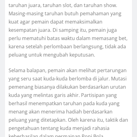
taruhan juara, taruhan slot, dan taruhan show.
Masing-masing taruhan butuh pemahaman yang
kuat agar pemain dapat memaksimalkan
kesempatan juara. Di samping itu, pemain juga
perlu mematuhi batas waktu dalam memasang bet,
karena setelah perlombaan berlangsung, tidak ada
peluang untuk mengubah keputusan.
Selama balapan, pemain akan melihat pertarungan
yang seru saat kuda-kuda berlomba di jalur. Mutasi
pemenang biasanya dilakukan berdasarkan urutan
kuda yang melintas garis akhir. Partisipan yang
berhasil menempatkan taruhan pada kuda yang
menang akan menerima hadiah berdasarkan
peluang yang ditetapkan. Oleh karena itu, taktik dan
pengetahuan tentang kuda menjadi rahasia
keberhasilan dalam permainan Poni Bola.