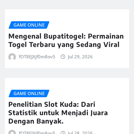
GAME ONLINE
Mengenal Bupatitogel: Permainan
Togel Terbaru yang Sedang Viral
fOT8EJXjf0m8ov5
Jul 29, 2026
GAME ONLINE
Penelitian Slot Kuda: Dari
Statistik untuk Menjadi Juara
Dengan Banyak.
fOT8EJXjf0m8ov5
Jul 28, 2026