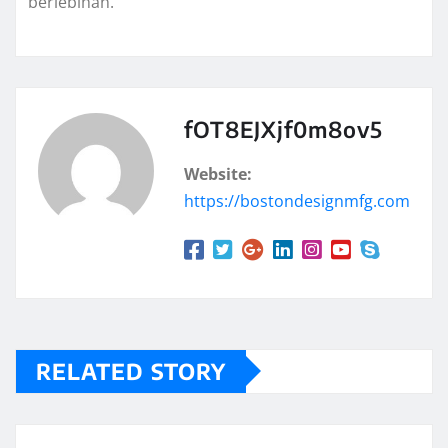
berlebihan.
fOT8EJXjf0m8ov5
Website:
https://bostondesignmfg.com
RELATED STORY