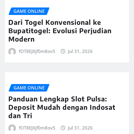
GAME ONLINE
Dari Togel Konvensional ke
Bupatitogel: Evolusi Perjudian
Modern
fOT8EJXjf0m8ov5
Jul 31, 2026
GAME ONLINE
Panduan Lengkap Slot Pulsa:
Deposit Mudah dengan Indosat
dan Tri
fOT8EJXjf0m8ov5
Jul 31, 2026