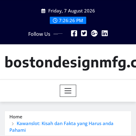
Skip
Friday, 7 August 2026
to
content
7:26:26 PM
Follow Us
bostondesignmfg.
Home
Kawanslot: Kisah dan Fakta yang Harus anda
Pahami