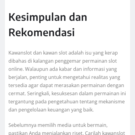
Kesimpulan dan
Rekomendasi
Kawanslot dan kawan slot adalah isu yang kerap
dibahas di kalangan penggemar permainan slot
online. Walaupun ada kabar dan informasi yang
berjalan, penting untuk mengetahui realitas yang
tersedia agar dapat merasakan permainan dengan
cermat. Seringkali, kesuksesan dalam permainan ini
tergantung pada pengetahuan tentang mekanisme
dan pengelolaan keuangan yang baik.
Sebelumnya memilih media untuk bermain,
pastikan Anda menjalankan riset. Carilah kawanslot