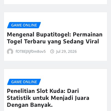
GAME ONLINE
Mengenal Bupatitogel: Permainan
Togel Terbaru yang Sedang Viral
fOT8EJXjf0m8ov5
Jul 29, 2026
GAME ONLINE
Penelitian Slot Kuda: Dari
Statistik untuk Menjadi Juara
Dengan Banyak.