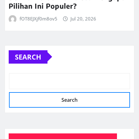
Pilihan Ini Populer?
fOT8EJXjf0m8ov5
Jul 20, 2026
SEARCH
Search