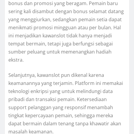
bonus dan promosi yang beragam. Pemain baru
sering kali disambut dengan bonus selamat datang
yang menggiurkan, sedangkan pemain setia dapat
menikmati promosi mingguan atau per bulan. Hal
ini menjadikan kawanslot tidak hanya menjadi
tempat bermain, tetapi juga berfungsi sebagai
sumber peluang untuk memenangkan hadiah
ekstra.
Selanjutnya, kawanslot pun dikenal karena
keamanannya yang terjamin. Platform ini memakai
teknologi enkripsi yang untuk melindungi data
pribadi dan transaksi pemain. Ketersediaan
support pelanggan yang responsif menambah
tingkat kepercayaan pemain, sehingga mereka
dapat bermain dalam tenang tanpa khawatir akan
masalah keamanan.