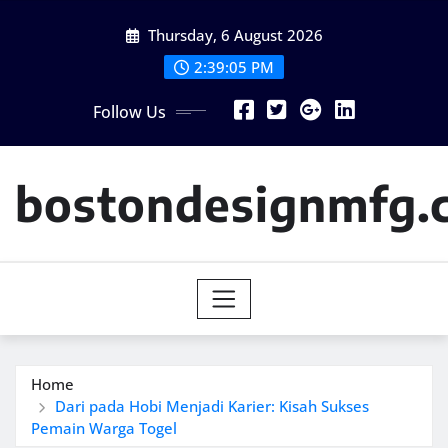
Skip
Thursday, 6 August 2026
to
content
2:39:06 PM
Follow Us
bostondesignmfg.
Home
Dari pada Hobi Menjadi Karier: Kisah Sukses
Pemain Warga Togel