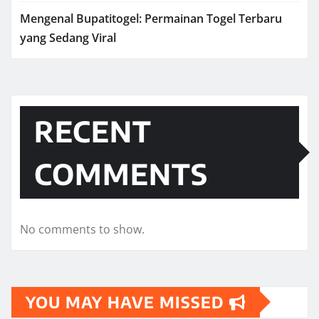
Mengenal Bupatitogel: Permainan Togel Terbaru
yang Sedang Viral
RECENT
COMMENTS
No comments to show.
YOU MAY HAVE MISSED