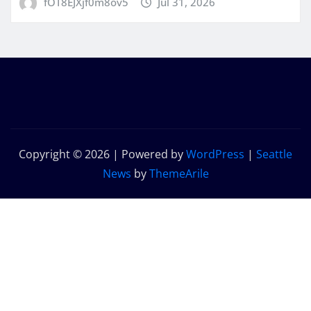
fOT8EJXjf0m8ov5
Jul 31, 2026
Copyright © 2026 | Powered by
WordPress
|
Seattle
News
by
ThemeArile