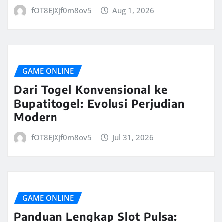
fOT8EJXjf0m8ov5
Aug 1, 2026
GAME ONLINE
Dari Togel Konvensional ke
Bupatitogel: Evolusi Perjudian
Modern
fOT8EJXjf0m8ov5
Jul 31, 2026
GAME ONLINE
Panduan Lengkap Slot Pulsa: