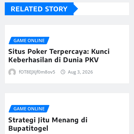
RELATED STORY
GAME ONLINE
Situs Poker Terpercaya: Kunci
Keberhasilan di Dunia PKV
fOT8EJXjf0m8ov5
Aug 3, 2026
GAME ONLINE
Strategi Jitu Menang di
Bupatitogel