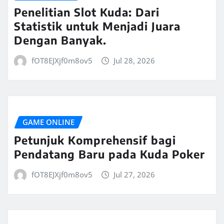
Penelitian Slot Kuda: Dari
Statistik untuk Menjadi Juara
Dengan Banyak.
fOT8EJXjf0m8ov5
Jul 28, 2026
GAME ONLINE
Petunjuk Komprehensif bagi
Pendatang Baru pada Kuda Poker
fOT8EJXjf0m8ov5
Jul 27, 2026