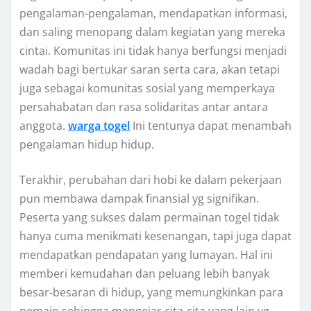
pengalaman-pengalaman, mendapatkan informasi,
dan saling menopang dalam kegiatan yang mereka
cintai. Komunitas ini tidak hanya berfungsi menjadi
wadah bagi bertukar saran serta cara, akan tetapi
juga sebagai komunitas sosial yang memperkaya
persahabatan dan rasa solidaritas antar antara
anggota.
warga togel
Ini tentunya dapat menambah
pengalaman hidup hidup.
Terakhir, perubahan dari hobi ke dalam pekerjaan
pun membawa dampak finansial yg signifikan.
Peserta yang sukses dalam permainan togel tidak
hanya cuma menikmati kesenangan, tapi juga dapat
mendapatkan pendapatan yang lumayan. Hal ini
memberi kemudahan dan peluang lebih banyak
besar-besaran di hidup, yang memungkinkan para
pemain sehingga mengejar cita-cita yang lain yg