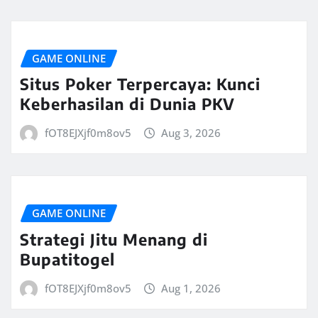
GAME ONLINE
Situs Poker Terpercaya: Kunci
Keberhasilan di Dunia PKV
fOT8EJXjf0m8ov5
Aug 3, 2026
GAME ONLINE
Strategi Jitu Menang di
Bupatitogel
fOT8EJXjf0m8ov5
Aug 1, 2026