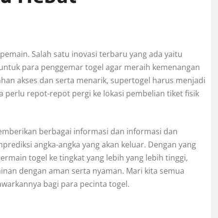
 pemain. Salah satu inovasi terbaru yang ada yaitu
 untuk para penggemar togel agar meraih kemenangan
han akses dan serta menarik, supertogel harus menjadi
erlu repot-repot pergi ke lokasi pembelian tiket fisik
memberikan berbagai informasi dan informasi dan
rediksi angka-angka yang akan keluar. Dengan yang
ain togel ke tingkat yang lebih yang lebih tinggi,
nan dengan aman serta nyaman. Mari kita semua
warkannya bagi para pecinta togel.