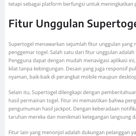
tetapi sebagai platform berfungsi untuk meningkatkan 
Fitur Unggulan Supertog
Supertogel menawarkan sejumlah fitur unggulan yang m
penggemar togel. Salah satu dari fitur unggulan adala
Pengguna dapat dengan mudah menavigasi aplikasi in
kilat tanpa kebingungan. Desain yang juga responsif 
nyaman, baik-baik di perangkat mobile maupun desktop
Selain itu, Supertogel dilengkapi dengan pemberitahu
hasil permainan togel. Fitur ini memastikan bahwa peng
pengumuman hasil jackpot. Dengan keberadaan notifik
taruhan mereka dan menikmati ketegangan langsung d
Fitur lain yang menonjol adalah dukungan pelanggan ya