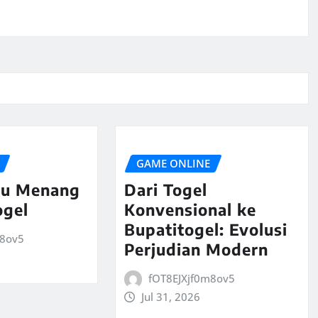
GAME ONLINE
itu Menang
Dari Togel
ogel
Konvensional ke
Bupatitogel: Evolusi
m8ov5
Perjudian Modern
fOT8EJXjf0m8ov5
Jul 31, 2026