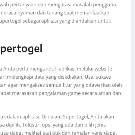
awab pertanyaan dan mengatasi masalah pengguna.
n merasa nyaman dan tenang saat memanfaatkan
Supertogel sebagai aplikasi yang diandalkan untuk
pertogel
 Anda perlu mengunduh aplikasi melalui website
ari melengkapi data yang disediakan. Usai sukses
kan agar mengakses semua fitur yang ditawarkan oleh
r dapat merasakan pengalaman game secara aman dan
uk dalam aplikasi. Di dalam Supertogel, Anda akan
ipilih. Telusuri opsi yang ada dan pilih jenis
uga dapat melihat statistik dan ramalan yang dapat