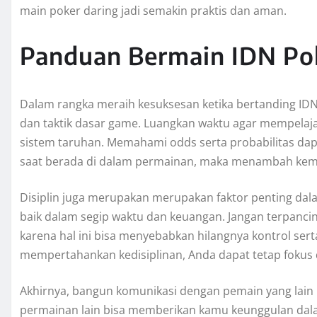
main poker daring jadi semakin praktis dan aman.
Panduan Bermain IDN Pok
Dalam rangka meraih kesuksesan ketika bertanding IDN
dan taktik dasar game. Luangkan waktu agar mempelaja
sistem taruhan. Memahami odds serta probabilitas 
saat berada di dalam permainan, maka menambah kem
Disiplin juga merupakan merupakan faktor penting dala
baik dalam segip waktu dan keuangan. Jangan terpanci
karena hal ini bisa menyebabkan hilangnya kontrol ser
mempertahankan kedisiplinan, Anda dapat tetap fokus 
Akhirnya, bangun komunikasi dengan pemain yang lain
permainan lain bisa memberikan kamu keunggulan dala