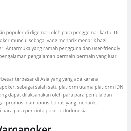
in populer di digemari oleh para penggemar kartu. Di
poker muncul sebagai yang menarik menarik bagi
r. Antarmuka yang ramah pengguna dan user-friendly
n pengalaman pengalaman bermain bermain yang luar
erbesar terbesar di Asia yang yang ada karena
poker, sebagai salah satu platform utama platform IDN
g dapat dilaksanakan oleh para para pemula dan
ai promosi dan bonus bonus yang menarik,
 para para pencinta poker di Indonesia.
Wargapoker