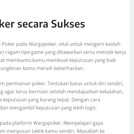
er secara Sukses
 Poker pada Wargapoker, vital untuk mengerti kaidah
ri ragam tipe game yang ditawarkan serta metode kerja
dapat membantu kamu membuat keputusan yang baik
ungkinan kamu meraih keberhasilan.
m permainan poker. Tentukan batas untuk diri sendiri,
ng agar terus bermain setelah mendapatkan kekalahan,
ta keputusan yang kurang tepat. Dengan cara
dan mengambil keputusan yang lebih logis.
 pada platform Wargapoker. Mempelajari gaya
m menyusun taktik kamu sendiri. Masuklah ke