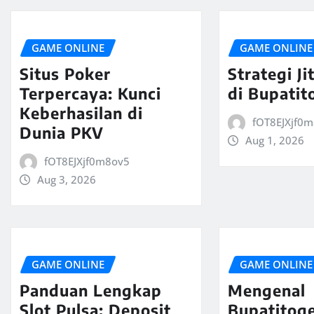
GAME ONLINE
GAME ONLINE
Situs Poker
Strategi J
Terpercaya: Kunci
di Bupatit
Keberhasilan di
fOT8EJXjf0
Dunia PKV
Aug 1, 2026
fOT8EJXjf0m8ov5
Aug 3, 2026
GAME ONLINE
GAME ONLINE
Panduan Lengkap
Mengenal
Slot Pulsa: Deposit
Bupatitoge