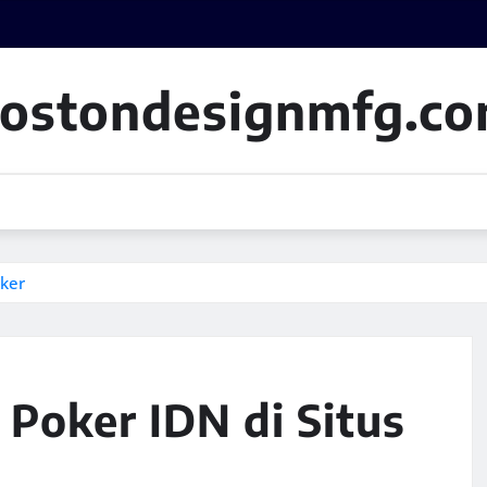
ostondesignmfg.c
ker
Poker IDN di Situs