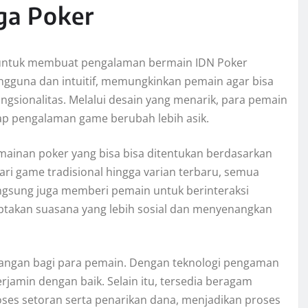
ga Poker
 untuk membuat pengalaman bermain IDN Poker
engguna dan intuitif, memungkinkan pemain agar bisa
sionalitas. Melalui desain yang menarik, para pemain
ap pengalaman game berubah lebih asik.
mainan poker yang bisa bisa ditentukan berdasarkan
ari game tradisional hingga varian terbaru, semua
angsung juga memberi pemain untuk berinteraksi
ptakan suasana yang lebih sosial dan menyenangkan
angan bagi para pemain. Dengan teknologi pengaman
erjamin dengan baik. Selain itu, tersedia beragam
ses setoran serta penarikan dana, menjadikan proses