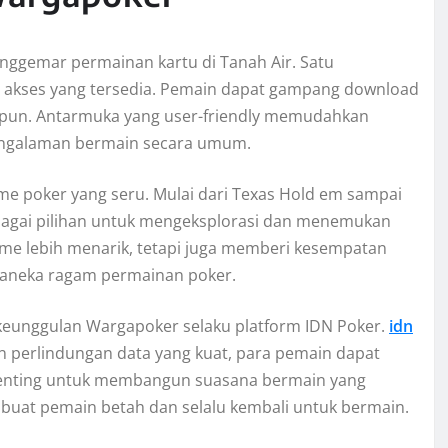
enggemar permainan kartu di Tanah Air. Satu
akses yang tersedia. Pemain dapat gampang download
a pun. Antarmuka yang user-friendly memudahkan
engalaman bermain secara umum.
e poker yang seru. Mulai dari Texas Hold em sampai
rbagai pilihan untuk mengeksplorasi dan menemukan
game lebih menarik, tetapi juga memberi kesempatan
 aneka ragam permainan poker.
keunggulan Wargapoker selaku platform IDN Poker.
idn
perlindungan data yang kuat, para pemain dapat
 penting untuk membangun suasana bermain yang
uat pemain betah dan selalu kembali untuk bermain.