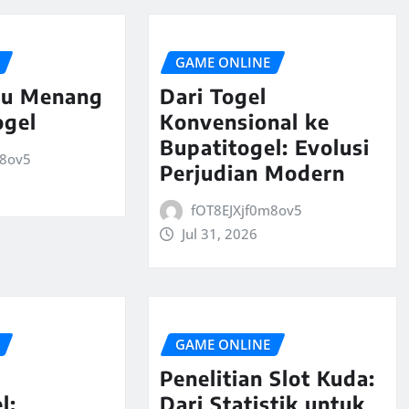
GAME ONLINE
itu Menang
Dari Togel
ogel
Konvensional ke
Bupatitogel: Evolusi
m8ov5
Perjudian Modern
fOT8EJXjf0m8ov5
Jul 31, 2026
GAME ONLINE
Penelitian Slot Kuda:
l:
Dari Statistik untuk