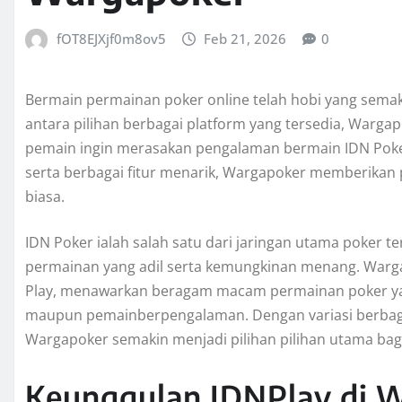
fOT8EJXjf0m8ov5
Feb 21, 2026
0
Bermain permainan poker online telah hobi yang semak
antara pilihan berbagai platform yang tersedia, Warga
pemain ingin merasakan pengalaman bermain IDN Poke
serta berbagai fitur menarik, Wargapoker memberika
biasa.
IDN Poker ialah salah satu dari jaringan utama poker t
permainan yang adil serta kemungkinan menang. Warga
Play, menawarkan beragam macam permainan poker yan
maupun pemainberpengalaman. Dengan variasi berbag
Wargapoker semakin menjadi pilihan pilihan utama bagi
Keunggulan IDNPlay di 