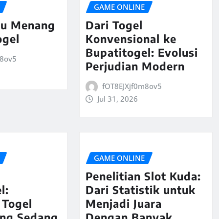
GAME ONLINE
itu Menang
Dari Togel
ogel
Konvensional ke
Bupatitogel: Evolusi
m8ov5
Perjudian Modern
fOT8EJXjf0m8ov5
Jul 31, 2026
GAME ONLINE
Penelitian Slot Kuda:
l:
Dari Statistik untuk
 Togel
Menjadi Juara
ang Sedang
Dengan Banyak.