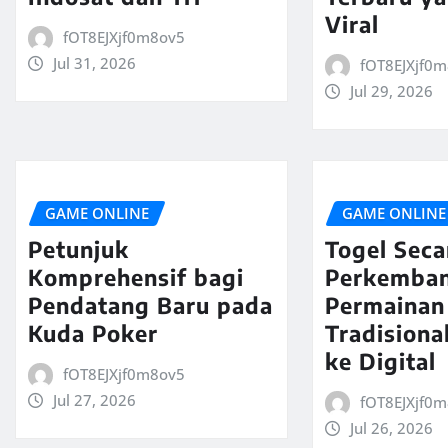
Viral
fOT8EJXjf0m8ov5
Jul 31, 2026
fOT8EJXjf0
Jul 29, 2026
GAME ONLINE
GAME ONLINE
Petunjuk
Togel Seca
Komprehensif bagi
Perkemba
Pendatang Baru pada
Permainan
Kuda Poker
Tradisiona
ke Digital
fOT8EJXjf0m8ov5
Jul 27, 2026
fOT8EJXjf0
Jul 26, 2026