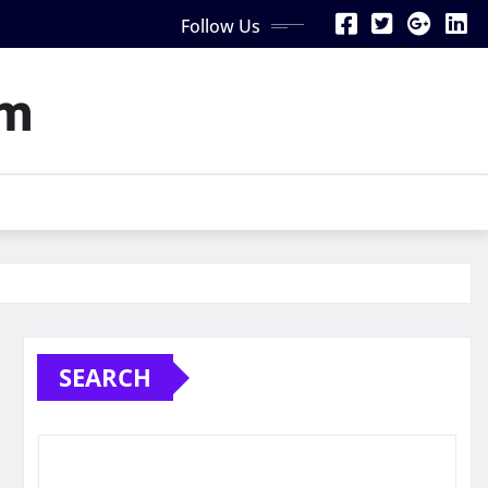
Follow Us
om
SEARCH