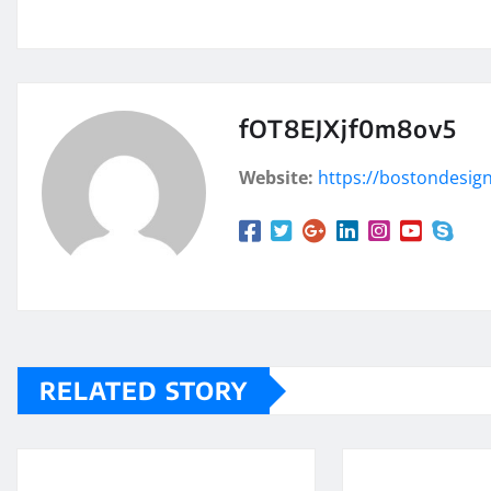
fOT8EJXjf0m8ov5
Website:
https://bostondesi
RELATED STORY