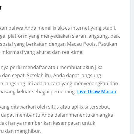
w
n bahwa Anda memiliki akses internet yang stabil.
gai platform yang menyediakan siaran langsung, baik
a sosial yang berkaitan dengan Macau Pools. Pastikan
nformasi yang akurat dan real-time.
nya perlu mendaftar atau membuat akun jika
dan cepat. Setelah itu, Anda dapat langsung
n langsung. Ini adalah cara yang menyenangkan dan
pasang keluar sebagai pemenang.
Live Draw Macau
yang ditawarkan oleh situs atau aplikasi tersebut,
. Ini dapat membantu Anda dalam menentukan angka
 tidak hanya memberikan kesempatan untuk
ru dan menghibur.