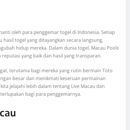
nanti oleh para penggemar togel di Indonesia. Setiap
hasil togel yang ditayangkan secara langsung,
gubah hidup mereka. Dalam dunia togel, Macau Pools
 reputasi yang baik dan hasil yang transparan.
ngat, terutama bagi mereka yang rutin bermain Toto
angan besar dan menikmati keseruan permainan
 kita jelajahi lebih dalam tentang Live Macau dan
terlupakan bagi para penggemarnya.
acau