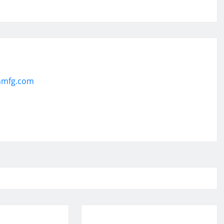
gnmfg.com