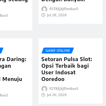
fOT8EJXjf0m8ov5
Jul 28, 2026
m8ov5
GAME ONLINE
ra Daring:
Setoran Pulsa Slot:
ngan
Opsi Terbaik bagi
User Indosat
l Menuju
Ooredoo
fOT8EJXjf0m8ov5
Jul 26, 2026
m8ov5