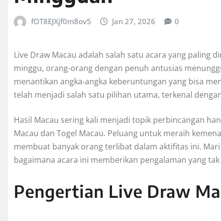
fOT8EJXjf0m8ov5
Jan 27, 2026
0
Live Draw Macau adalah salah satu acara yang paling di
minggu, orang-orang dengan penuh antusias menunggu 
menantikan angka-angka keberuntungan yang bisa men
telah menjadi salah satu pilihan utama, terkenal dengan
Hasil Macau sering kali menjadi topik perbincangan ha
Macau dan Togel Macau. Peluang untuk meraih kemen
membuat banyak orang terlibat dalam aktifitas ini. Mari
bagaimana acara ini memberikan pengalaman yang tak 
Pengertian Live Draw M