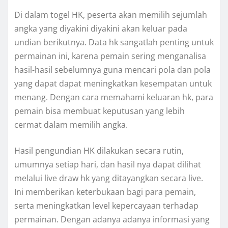
Di dalam togel HK, peserta akan memilih sejumlah
angka yang diyakini diyakini akan keluar pada
undian berikutnya. Data hk sangatlah penting untuk
permainan ini, karena pemain sering menganalisa
hasil-hasil sebelumnya guna mencari pola dan pola
yang dapat dapat meningkatkan kesempatan untuk
menang. Dengan cara memahami keluaran hk, para
pemain bisa membuat keputusan yang lebih
cermat dalam memilih angka.
Hasil pengundian HK dilakukan secara rutin,
umumnya setiap hari, dan hasil nya dapat dilihat
melalui live draw hk yang ditayangkan secara live.
Ini memberikan keterbukaan bagi para pemain,
serta meningkatkan level kepercayaan terhadap
permainan. Dengan adanya adanya informasi yang