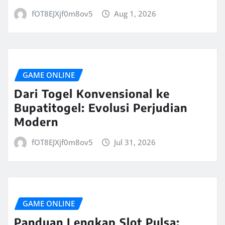
fOT8EJXjf0m8ov5
Aug 1, 2026
GAME ONLINE
Dari Togel Konvensional ke
Bupatitogel: Evolusi Perjudian
Modern
fOT8EJXjf0m8ov5
Jul 31, 2026
GAME ONLINE
Panduan Lengkap Slot Pulsa: