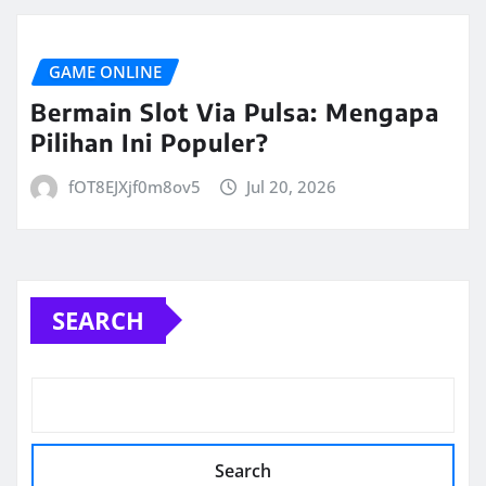
GAME ONLINE
Bermain Slot Via Pulsa: Mengapa
Pilihan Ini Populer?
fOT8EJXjf0m8ov5
Jul 20, 2026
SEARCH
Search