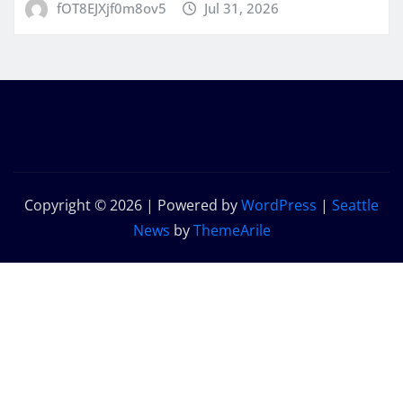
fOT8EJXjf0m8ov5
Jul 31, 2026
Copyright © 2026 | Powered by
WordPress
|
Seattle
News
by
ThemeArile