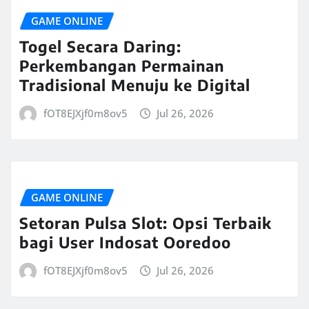
GAME ONLINE
Togel Secara Daring:
Perkembangan Permainan
Tradisional Menuju ke Digital
fOT8EJXjf0m8ov5
Jul 26, 2026
GAME ONLINE
Setoran Pulsa Slot: Opsi Terbaik
bagi User Indosat Ooredoo
fOT8EJXjf0m8ov5
Jul 26, 2026