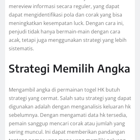
mereview informasi secara reguler, yang dapat
dapat mengidentifikasi pola dan corak yang bisa
meningkatkan kesempatan luck. Dengan cara ini,
penjudi tidak hanya bermain-main dengan cara
acak, tetapi juga menggunakan strategi yang lebih
sistematis.
Strategi Memilih Angka
Mengambil angka di permainan togel HK butuh
strategi yang cermat. Salah satu strategi yang dapat
digunakan adalah dengan menganalisis keluaran hk
sebelumnya. Dengan mengamati data hk tersedia,
pemain sanggup mencari corak atau jumlah yang
sering muncul. Ini dapat memberikan pandangan