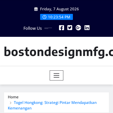
Skip
Friday, 7 August 2026
to
content
10:23:54 PM
Follow Us
bostondesignmfg.
Home
Togel Hongkong: Strategi Pintar Mendapatkan
Kemenangan