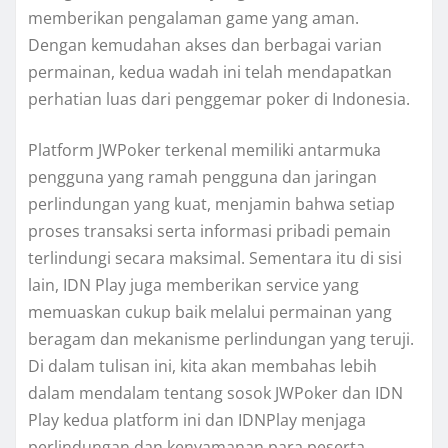
memberikan pengalaman game yang aman.
Dengan kemudahan akses dan berbagai varian
permainan, kedua wadah ini telah mendapatkan
perhatian luas dari penggemar poker di Indonesia.
Platform JWPoker terkenal memiliki antarmuka
pengguna yang ramah pengguna dan jaringan
perlindungan yang kuat, menjamin bahwa setiap
proses transaksi serta informasi pribadi pemain
terlindungi secara maksimal. Sementara itu di sisi
lain, IDN Play juga memberikan service yang
memuaskan cukup baik melalui permainan yang
beragam dan mekanisme perlindungan yang teruji.
Di dalam tulisan ini, kita akan membahas lebih
dalam mendalam tentang sosok JWPoker dan IDN
Play kedua platform ini dan IDNPlay menjaga
perlindungan dan kenyamanan para peserta