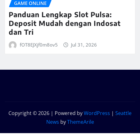
GAME ONLINE
Panduan Lengkap Slot Pulsa:
Deposit Mudah dengan Indosat
dan Tri
fOT8EJXjf0m8ov5
Jul 31, 2026
Copyright © 2026 | Powered by
WordPress
|
Seattle
News
by
ThemeArile