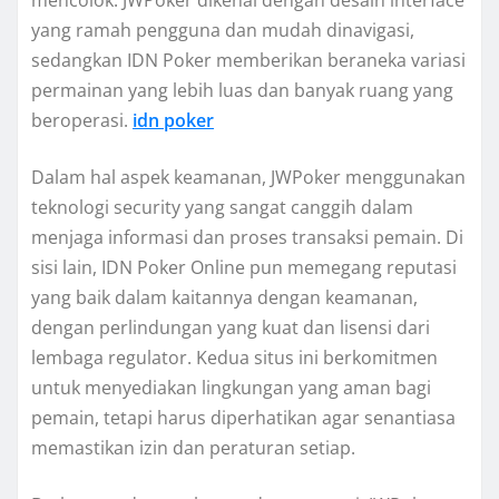
yang ramah pengguna dan mudah dinavigasi,
sedangkan IDN Poker memberikan beraneka variasi
permainan yang lebih luas dan banyak ruang yang
beroperasi.
idn poker
Dalam hal aspek keamanan, JWPoker menggunakan
teknologi security yang sangat canggih dalam
menjaga informasi dan proses transaksi pemain. Di
sisi lain, IDN Poker Online pun memegang reputasi
yang baik dalam kaitannya dengan keamanan,
dengan perlindungan yang kuat dan lisensi dari
lembaga regulator. Kedua situs ini berkomitmen
untuk menyediakan lingkungan yang aman bagi
pemain, tetapi harus diperhatikan agar senantiasa
memastikan izin dan peraturan setiap.