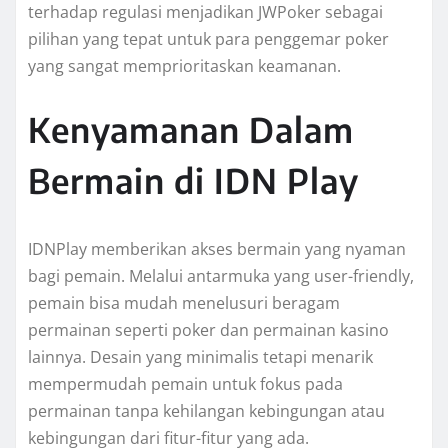
terhadap regulasi menjadikan JWPoker sebagai
pilihan yang tepat untuk para penggemar poker
yang sangat memprioritaskan keamanan.
Kenyamanan Dalam
Bermain di IDN Play
IDNPlay memberikan akses bermain yang nyaman
bagi pemain. Melalui antarmuka yang user-friendly,
pemain bisa mudah menelusuri beragam
permainan seperti poker dan permainan kasino
lainnya. Desain yang minimalis tetapi menarik
mempermudah pemain untuk fokus pada
permainan tanpa kehilangan kebingungan atau
kebingungan dari fitur-fitur yang ada.