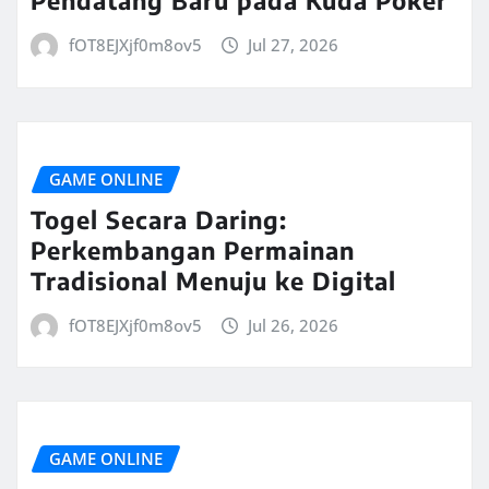
Pendatang Baru pada Kuda Poker
fOT8EJXjf0m8ov5
Jul 27, 2026
GAME ONLINE
Togel Secara Daring:
Perkembangan Permainan
Tradisional Menuju ke Digital
fOT8EJXjf0m8ov5
Jul 26, 2026
GAME ONLINE