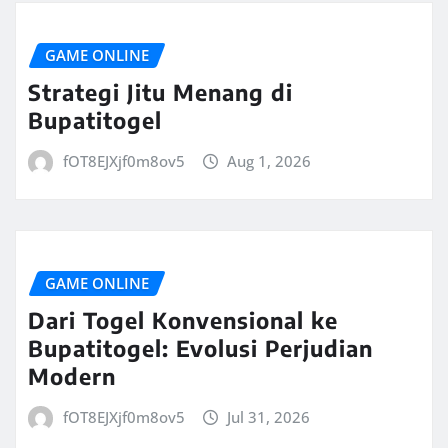
GAME ONLINE
Strategi Jitu Menang di
Bupatitogel
fOT8EJXjf0m8ov5
Aug 1, 2026
GAME ONLINE
Dari Togel Konvensional ke
Bupatitogel: Evolusi Perjudian
Modern
fOT8EJXjf0m8ov5
Jul 31, 2026