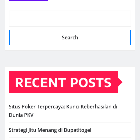
Search
RECENT POSTS
Situs Poker Terpercaya: Kunci Keberhasilan di
Dunia PKV
Strategi Jitu Menang di Bupatitogel