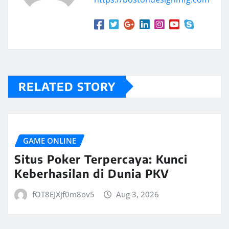
RELATED STORY
GAME ONLINE
Situs Poker Terpercaya: Kunci
Keberhasilan di Dunia PKV
fOT8EJXjf0m8ov5
Aug 3, 2026