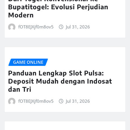
Bupatitogel: Evolusi Perjudian
Modern
fOT8EJXjf0m8ov5
Jul 31, 2026
GAME ONLINE
Panduan Lengkap Slot Pulsa:
Deposit Mudah dengan Indosat
dan Tri
fOT8EJXjf0m8ov5
Jul 31, 2026