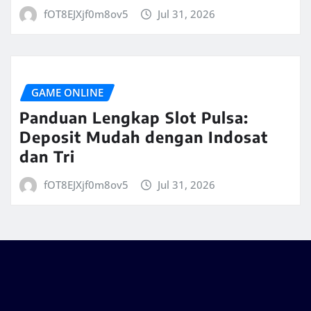
fOT8EJXjf0m8ov5
Jul 31, 2026
GAME ONLINE
Panduan Lengkap Slot Pulsa:
Deposit Mudah dengan Indosat
dan Tri
fOT8EJXjf0m8ov5
Jul 31, 2026