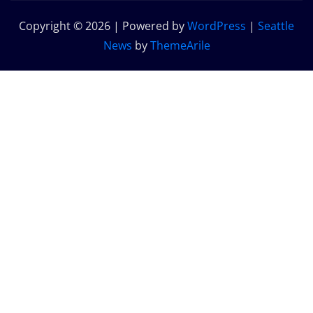
Copyright © 2026 | Powered by
WordPress
|
Seattle
News
by
ThemeArile