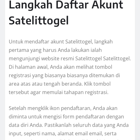
Langkah Daftar Akunt
Satelittogel
Untuk mendaftar akunt Satelittogel, langkah
pertama yang harus Anda lakukan ialah
mengunjungi website resmi Satelittogel Satelittogel.
Di halaman awal, Anda akan melihat tombol
registrasi yang biasanya biasanya ditemukan di
area atas atau tengah beranda. Klik tombol
tersebut agar memulai tahapan registrasi.
Setelah mengklik ikon pendaftaran, Anda akan
diminta untuk mengisi form pendaftaran dengan
data diri Anda. Pastikanlah seluruh data yang Anda
input, seperti nama, alamat email email, serta