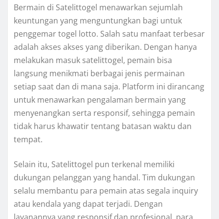
Bermain di Satelittogel menawarkan sejumlah
keuntungan yang menguntungkan bagi untuk
penggemar togel lotto. Salah satu manfaat terbesar
adalah akses akses yang diberikan. Dengan hanya
melakukan masuk satelittogel, pemain bisa
langsung menikmati berbagai jenis permainan
setiap saat dan di mana saja. Platform ini dirancang
untuk menawarkan pengalaman bermain yang
menyenangkan serta responsif, sehingga pemain
tidak harus khawatir tentang batasan waktu dan
tempat.
Selain itu, Satelittogel pun terkenal memiliki
dukungan pelanggan yang handal. Tim dukungan
selalu membantu para pemain atas segala inquiry
atau kendala yang dapat terjadi. Dengan
layanannya yang responsif dan profesional, para