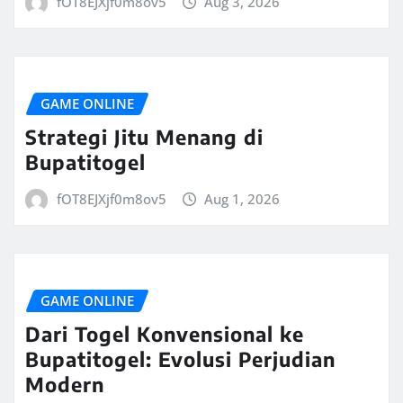
fOT8EJXjf0m8ov5
Aug 3, 2026
GAME ONLINE
Strategi Jitu Menang di
Bupatitogel
fOT8EJXjf0m8ov5
Aug 1, 2026
GAME ONLINE
Dari Togel Konvensional ke
Bupatitogel: Evolusi Perjudian
Modern