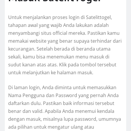
Untuk menjalankan proses login di Satelittogel,
tahapan awal yang wajib Anda lakukan adalah
menyambangi situs official mereka. Pastikan kamu
memakai website yang benar supaya terhindar dari
kecurangan. Setelah berada di beranda utama
sekali, kamu bisa menemukan menu masuk di
sudut kanan atas atas. Klik pada tombol tersebut
untuk melanjutkan ke halaman masuk.
Di laman login, Anda diminta untuk memasukkan
Nama Pengguna dan Password yang pernah Anda
daftarkan dulu. Pastikan baik informasi tersebut
benar dan valid. Apabila Anda menemui kendala
dengan masuk, misalnya lupa password, umumnya
ada pilihan untuk mengatur ulang atau