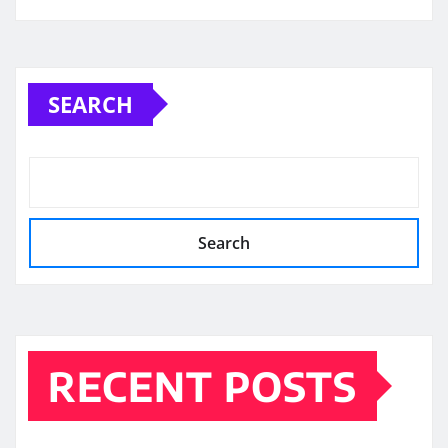
SEARCH
Search
RECENT POSTS