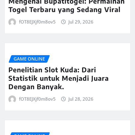
Mengenal Bupatitogel: Permainan
Togel Terbaru yang Sedang Viral
fOT8EJXjf0m8ov5
Jul 29, 2026
GAME ONLINE
Penelitian Slot Kuda: Dari
Statistik untuk Menjadi Juara
Dengan Banyak.
fOT8EJXjf0m8ov5
Jul 28, 2026