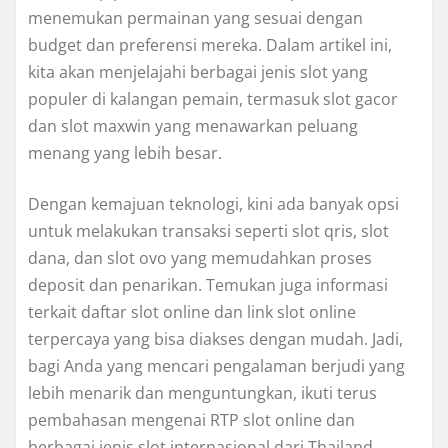
menemukan permainan yang sesuai dengan
budget dan preferensi mereka. Dalam artikel ini,
kita akan menjelajahi berbagai jenis slot yang
populer di kalangan pemain, termasuk slot gacor
dan slot maxwin yang menawarkan peluang
menang yang lebih besar.
Dengan kemajuan teknologi, kini ada banyak opsi
untuk melakukan transaksi seperti slot qris, slot
dana, dan slot ovo yang memudahkan proses
deposit dan penarikan. Temukan juga informasi
terkait daftar slot online dan link slot online
terpercaya yang bisa diakses dengan mudah. Jadi,
bagi Anda yang mencari pengalaman berjudi yang
lebih menarik dan menguntungkan, ikuti terus
pembahasan mengenai RTP slot online dan
berbagai jenis slot internasional dari Thailand