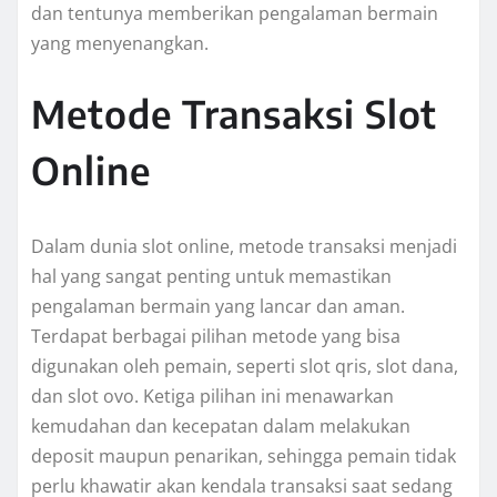
dan tentunya memberikan pengalaman bermain
yang menyenangkan.
Metode Transaksi Slot
Online
Dalam dunia slot online, metode transaksi menjadi
hal yang sangat penting untuk memastikan
pengalaman bermain yang lancar dan aman.
Terdapat berbagai pilihan metode yang bisa
digunakan oleh pemain, seperti slot qris, slot dana,
dan slot ovo. Ketiga pilihan ini menawarkan
kemudahan dan kecepatan dalam melakukan
deposit maupun penarikan, sehingga pemain tidak
perlu khawatir akan kendala transaksi saat sedang