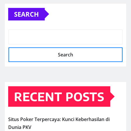
SEARCH
Search
RECENT POSTS
Situs Poker Terpercaya: Kunci Keberhasilan di
Dunia PKV