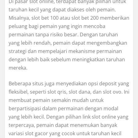
Di pasar slot online, terdapat banyak pilihan untuk
taruhan kecil yang dapat diakses oleh pemain.
Misalnya, slot bet 100 atau slot bet 200 memberikan
peluang bagi pemain yang ingin mencoba
permainan tanpa risiko besar. Dengan taruhan
yang lebih rendah, pemain dapat mengembangkan
strategi dan mempelajari mekanisme permainan
dengan lebih baik sebelum meningkatkan taruhan
mereka.
Beberapa situs juga menyediakan opsi deposit yang
fleksibel, seperti slot qris, slot dana, dan slot ovo. Ini
membuat pemain semakin mudah untuk
berpartisipasi dalam permainan dengan modal
yang lebih kecil. Dengan pilihan link slot online yang
terpercaya, pemain dapat menemukan banyak
variasi slot gacor yang cocok untuk taruhan kecil