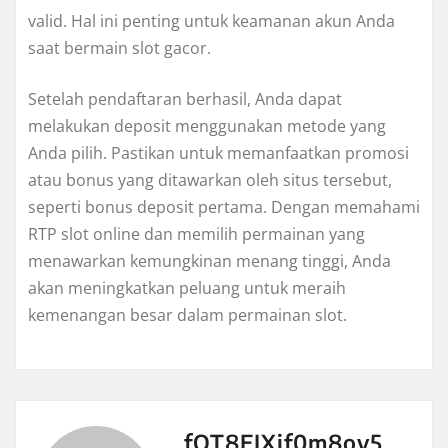
valid. Hal ini penting untuk keamanan akun Anda
saat bermain slot gacor.
Setelah pendaftaran berhasil, Anda dapat
melakukan deposit menggunakan metode yang
Anda pilih. Pastikan untuk memanfaatkan promosi
atau bonus yang ditawarkan oleh situs tersebut,
seperti bonus deposit pertama. Dengan memahami
RTP slot online dan memilih permainan yang
menawarkan kemungkinan menang tinggi, Anda
akan meningkatkan peluang untuk meraih
kemenangan besar dalam permainan slot.
fOT8EJXjf0m8ov5