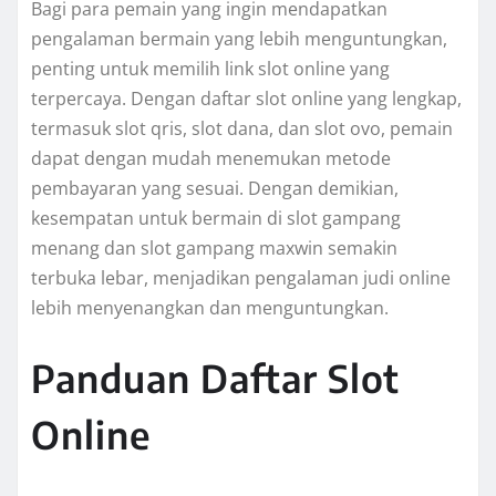
Bagi para pemain yang ingin mendapatkan
pengalaman bermain yang lebih menguntungkan,
penting untuk memilih link slot online yang
terpercaya. Dengan daftar slot online yang lengkap,
termasuk slot qris, slot dana, dan slot ovo, pemain
dapat dengan mudah menemukan metode
pembayaran yang sesuai. Dengan demikian,
kesempatan untuk bermain di slot gampang
menang dan slot gampang maxwin semakin
terbuka lebar, menjadikan pengalaman judi online
lebih menyenangkan dan menguntungkan.
Panduan Daftar Slot
Online