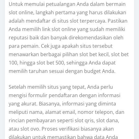
Untuk memulai petualangan Anda dalam bermain
slot online, langkah pertama yang harus dilakukan
adalah mendaftar di situs slot terpercaya. Pastikan
Anda memilih link slot online yang sudah memiliki
reputasi baik dan banyak direkomendasikan oleh
para pemain. Cek juga apakah situs tersebut
menawarkan berbagai pilihan slot bet kecil, slot bet
100, hingga slot bet 500, sehingga Anda dapat
memilih taruhan sesuai dengan budget Anda.
Setelah memilih situs yang tepat, Anda perlu
mengisi formulir pendaftaran dengan informasi
yang akurat. Biasanya, informasi yang diminta
meliputi nama, alamat email, nomor telepon, dan
rincian pembayaran seperti slot qris, slot dana,
atau slot ovo. Proses verifikasi biasanya akan
dilakukan untuk memastikan bahwa data Anda