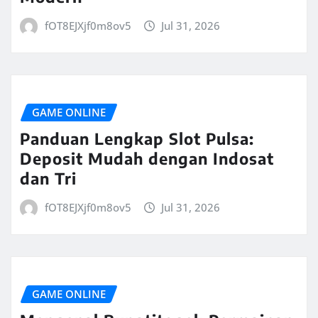
fOT8EJXjf0m8ov5
Jul 31, 2026
GAME ONLINE
Panduan Lengkap Slot Pulsa:
Deposit Mudah dengan Indosat
dan Tri
fOT8EJXjf0m8ov5
Jul 31, 2026
GAME ONLINE