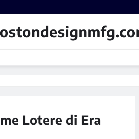
ostondesignmfg.c
me Lotere di Era