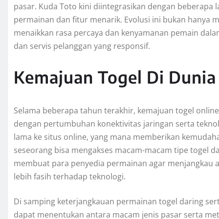
pasar. Kuda Toto kini diintegrasikan dengan beberapa 
permainan dan fitur menarik. Evolusi ini bukan hanya me
menaikkan rasa percaya dan kenyamanan pemain dalam
dan servis pelanggan yang responsif.
Kemajuan Togel Di Duni
Selama beberapa tahun terakhir, kemajuan togel online
dengan pertumbuhan konektivitas jaringan serta teknolo
lama ke situs online, yang mana memberikan kemudah
seseorang bisa mengakses macam-macam tipe togel dari, 
membuat para penyedia permainan agar menjangkau au
lebih fasih terhadap teknologi.
Di samping keterjangkauan permainan togel daring se
dapat menentukan antara macam jenis pasar serta meto