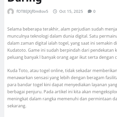
fOT8EJXjf0m8ov5
Oct 15, 2025
0
Selama beberapa terakhir, alam perjudian sudah menja
munculnya teknologi dalam dunia digital. Satu permai
dalam zaman digital ialah togel, yang saat ini semakin
Kudatoto. Game ini sudah berpindah dari pendekatan 
peluang banyak l banyak orang agar ikut serta dengan c
Kuda Toto, atau togel online, tidak sekadar memberika
menawarkan sensasi yang lebih dengan beragam fasilita
para bandar togel kini dapat menyediakan layanan yang
berbagai penjuru. Pada artikel ini kita akan mengekspl
meningkat dalam rangka memenuhi dan permintaan dan 
sekarang.