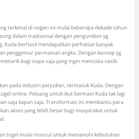
ng terkenal di negeri ini mulai beberapa dekade tahun
gsung dalam tradisional dengan pengundian yg
ng, Kuda berhasil mendapatkan perhatian banyak
dan penggemar permainan angka. Dengan konsep yg
menarik bagi siapa saja yang ingin mencoba nasib
kan pada industri perjudian, termasuk Kuda. Dengan
togel online. Peluang untuk ikut bermain Kuda tak lagi
apan saja kapan saja. Transformasi ini membantu para
kan akses yang lebih besar bagi masyarakat untuk
l.
agen togel mulai muncul untuk memenuhi kebutuhan