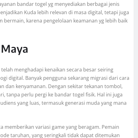
layanan bandar togel yg menyediakan berbagai jenis
njadikan Kuda lebih relevan di masa digital, tetapi juga
 bermain, karena pengelolaan keamanan yg lebih baik
a Maya
 telah menghadapi kenaikan secara besar seiring
gi digital. Banyak pengguna sekarang migrasi dari cara
an dan kenyamanan. Dengan sekitar tekanan tombol,
tanpa perlu pergi ke bandar togel fisik. Hal ini juga
diens yang luas, termasuk generasi muda yang mana
rta memberikan variasi game yang beragam. Pemain
de taruhan, yang seringkali tidak dapat ditemukan