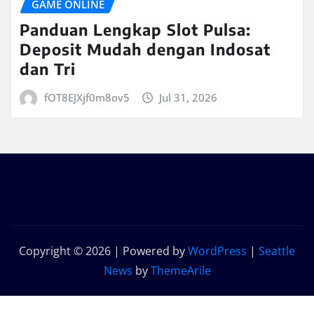
GAME ONLINE
Panduan Lengkap Slot Pulsa:
Deposit Mudah dengan Indosat
dan Tri
fOT8EJXjf0m8ov5
Jul 31, 2026
Copyright © 2026 | Powered by
WordPress
|
Seattle
News
by
ThemeArile