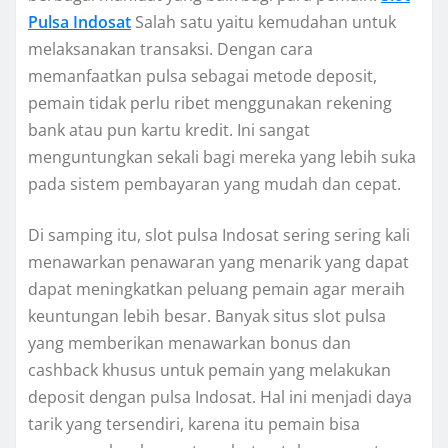
Pulsa Indosat
Salah satu yaitu kemudahan untuk
melaksanakan transaksi. Dengan cara
memanfaatkan pulsa sebagai metode deposit,
pemain tidak perlu ribet menggunakan rekening
bank atau pun kartu kredit. Ini sangat
menguntungkan sekali bagi mereka yang lebih suka
pada sistem pembayaran yang mudah dan cepat.
Di samping itu, slot pulsa Indosat sering sering kali
menawarkan penawaran yang menarik yang dapat
dapat meningkatkan peluang pemain agar meraih
keuntungan lebih besar. Banyak situs slot pulsa
yang memberikan menawarkan bonus dan
cashback khusus untuk pemain yang melakukan
deposit dengan pulsa Indosat. Hal ini menjadi daya
tarik yang tersendiri, karena itu pemain bisa