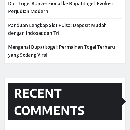
Dari Togel Konvensional ke Bupatitogel: Evolusi
Perjudian Modern
Panduan Lengkap Slot Pulsa: Deposit Mudah
dengan Indosat dan Tri
Mengenal Bupatitogel: Permainan Togel Terbaru
yang Sedang Viral
RECENT
COMMENTS