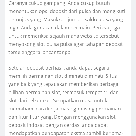
Caranya cukup gampang, Anda cukup butuh
menentukan opsi deposit dari pulsa dan mengikuti
petunjuk yang. Masukkan jumlah saldo pulsa yang
ingin Anda gunakan dalam bermain. Periksa juga
untuk memeriksa sejauh mana website tersebut
menyokong slot pulsa pulsa agar tahapan deposit
terselenggara lancar tanpa.
Setelah deposit berhasil, anda dapat segara
memilih permainan slot diminati diminati. Situs
yang baik yang tepat akan memberikan berbagai
pilihan permainan slot, termasuk tempat tri dan
slot dari telkomsel. Sempatkan masa untuk
memahami cara kerja masing-masing permainan
dan fitur-fitur yang. Dengan menggunakan slot
deposit Indosat dengan cerdas, anda dapat
mendapatkan pendapatan ekstra sambil berlama-