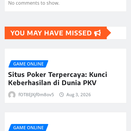
No comments to show.
YOU MAY HAVE MISSED
GAME ONLINE
Situs Poker Terpercaya: Kunci
Keberhasilan di Dunia PKV
fOT8EJXjf0m8ov5
Aug 3, 2026
GAME ONLINE