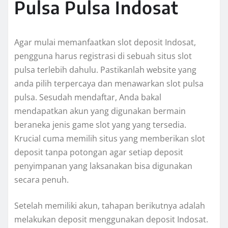
Pulsa Pulsa Indosat
Agar mulai memanfaatkan slot deposit Indosat,
pengguna harus registrasi di sebuah situs slot
pulsa terlebih dahulu. Pastikanlah website yang
anda pilih terpercaya dan menawarkan slot pulsa
pulsa. Sesudah mendaftar, Anda bakal
mendapatkan akun yang digunakan bermain
beraneka jenis game slot yang yang tersedia.
Krucial cuma memilih situs yang memberikan slot
deposit tanpa potongan agar setiap deposit
penyimpanan yang laksanakan bisa digunakan
secara penuh.
Setelah memiliki akun, tahapan berikutnya adalah
melakukan deposit menggunakan deposit Indosat.