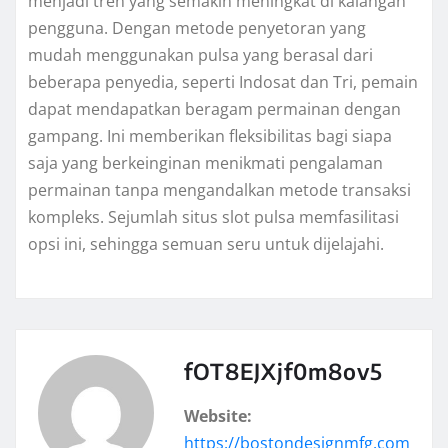
menjadi tren yang semakin meningkat di kalangan
pengguna. Dengan metode penyetoran yang
mudah menggunakan pulsa yang berasal dari
beberapa penyedia, seperti Indosat dan Tri, pemain
dapat mendapatkan beragam permainan dengan
gampang. Ini memberikan fleksibilitas bagi siapa
saja yang berkeinginan menikmati pengalaman
permainan tanpa mengandalkan metode transaksi
kompleks. Sejumlah situs slot pulsa memfasilitasi
opsi ini, sehingga semuan seru untuk dijelajahi.
fOT8EJXjf0m8ov5
Website:
https://bostondesignmfg.com