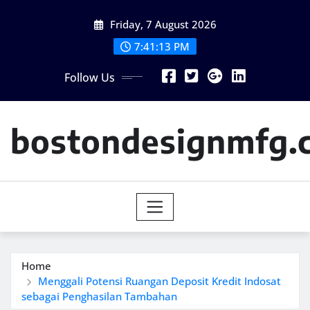
Skip
Friday, 7 August 2026
to
content
7:41:14 PM
Follow Us
bostondesignmfg.
Home
Menggali Potensi Ruangan Deposit Kredit Indosat
sebagai Penghasilan Tambahan