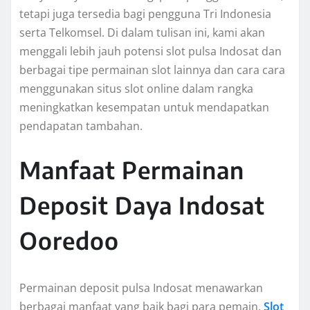
tetapi juga tersedia bagi pengguna Tri Indonesia
serta Telkomsel. Di dalam tulisan ini, kami akan
menggali lebih jauh potensi slot pulsa Indosat dan
berbagai tipe permainan slot lainnya dan cara cara
menggunakan situs slot online dalam rangka
meningkatkan kesempatan untuk mendapatkan
pendapatan tambahan.
Manfaat Permainan
Deposit Daya Indosat
Ooredoo
Permainan deposit pulsa Indosat menawarkan
berbagai manfaat yang baik bagi para pemain.
Slot