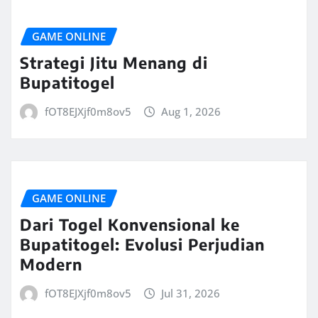
GAME ONLINE
Strategi Jitu Menang di
Bupatitogel
fOT8EJXjf0m8ov5
Aug 1, 2026
GAME ONLINE
Dari Togel Konvensional ke
Bupatitogel: Evolusi Perjudian
Modern
fOT8EJXjf0m8ov5
Jul 31, 2026