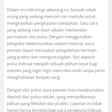
Dalam era teknologi sekarang ini, banyak sekali
orang yang sedang mencari-cari metode untuk
menghasilkan penghasilan tambahan. Satu cara
yang sedang naik daun adalah memainkan
permainan slot pulsa. Dengan menggunakan
penyedia telekomunikasi seperti Indosat, para
pemain dapat merasakan pengalaman bermain
yang praktis dan menguntungkan. Slot deposit
pulsa Indosat menjadi sebuah pilihan tepat bagi
mereka yang ingin ingin mencoba nasib tanpa perlu
menghabiskan banyak uang.
Dengan slot pulsa, para pemain bisa melaksanakan
deposit dari pulsa seluler, yang menjadikannya
pilihan yang fleksibel dan praktis. Layanan ini tidak
hanya hanya tersedia bagi para pengguna Indosat,