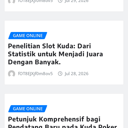
fOT8EJXjf0m8ov5
Jul 29, 2026
GAME ONLINE
Penelitian Slot Kuda: Dari
Statistik untuk Menjadi Juara
Dengan Banyak.
fOT8EJXjf0m8ov5
Jul 28, 2026
GAME ONLINE
Petunjuk Komprehensif bagi
Pendatang Baru pada Kuda Poker