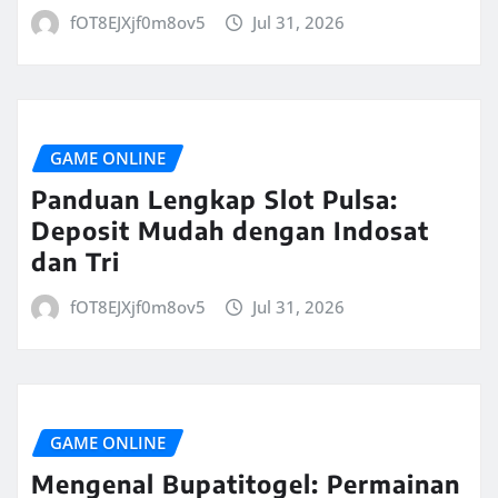
fOT8EJXjf0m8ov5
Jul 31, 2026
GAME ONLINE
Panduan Lengkap Slot Pulsa:
Deposit Mudah dengan Indosat
dan Tri
fOT8EJXjf0m8ov5
Jul 31, 2026
GAME ONLINE
Mengenal Bupatitogel: Permainan