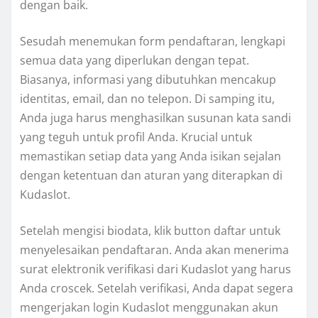
dengan baik.
Sesudah menemukan form pendaftaran, lengkapi
semua data yang diperlukan dengan tepat.
Biasanya, informasi yang dibutuhkan mencakup
identitas, email, dan no telepon. Di samping itu,
Anda juga harus menghasilkan susunan kata sandi
yang teguh untuk profil Anda. Krucial untuk
memastikan setiap data yang Anda isikan sejalan
dengan ketentuan dan aturan yang diterapkan di
Kudaslot.
Setelah mengisi biodata, klik button daftar untuk
menyelesaikan pendaftaran. Anda akan menerima
surat elektronik verifikasi dari Kudaslot yang harus
Anda croscek. Setelah verifikasi, Anda dapat segera
mengerjakan login Kudaslot menggunakan akun