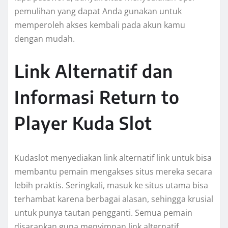
pemulihan yang dapat Anda gunakan untuk
memperoleh akses kembali pada akun kamu
dengan mudah.
Link Alternatif dan
Informasi Return to
Player Kuda Slot
Kudaslot menyediakan link alternatif link untuk bisa
membantu pemain mengakses situs mereka secara
lebih praktis. Seringkali, masuk ke situs utama bisa
terhambat karena berbagai alasan, sehingga krusial
untuk punya tautan pengganti. Semua pemain
disarankan guna menyimpan link alternatif