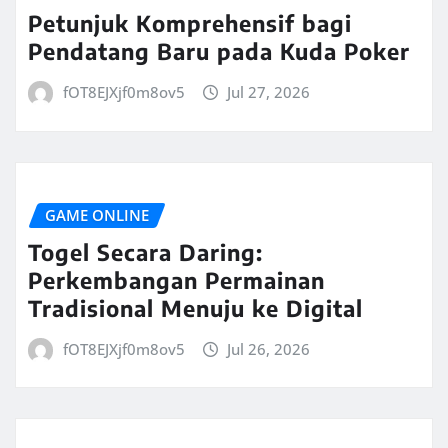
Petunjuk Komprehensif bagi
Pendatang Baru pada Kuda Poker
fOT8EJXjf0m8ov5
Jul 27, 2026
GAME ONLINE
Togel Secara Daring:
Perkembangan Permainan
Tradisional Menuju ke Digital
fOT8EJXjf0m8ov5
Jul 26, 2026