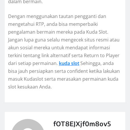
dalam bermain.
Dengan menggunakan tautan pengganti dan
mengetahui RTP, anda bisa memperbaiki
pengalaman bermain mereka pada Kuda Slot.
Jangan lupa guna selalu mengecek situs resmi atau
akun sosial mereka untuk mendapat informasi
terkini tentang link alternatif serta Return to Player
dari setiap permainan.
kuda slot
Sehingga, anda
bisa jauh persiapkan serta confident ketika lakukan
masuk Kudaslot serta merasakan permainan kuda
slot kesukaan Anda.
fOT8EJXjf0m8ov5