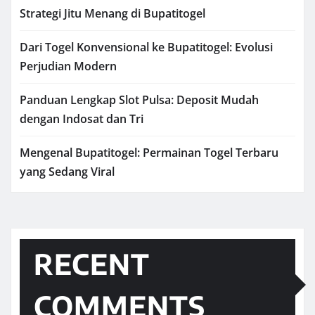
Strategi Jitu Menang di Bupatitogel
Dari Togel Konvensional ke Bupatitogel: Evolusi
Perjudian Modern
Panduan Lengkap Slot Pulsa: Deposit Mudah
dengan Indosat dan Tri
Mengenal Bupatitogel: Permainan Togel Terbaru
yang Sedang Viral
RECENT
COMMENTS