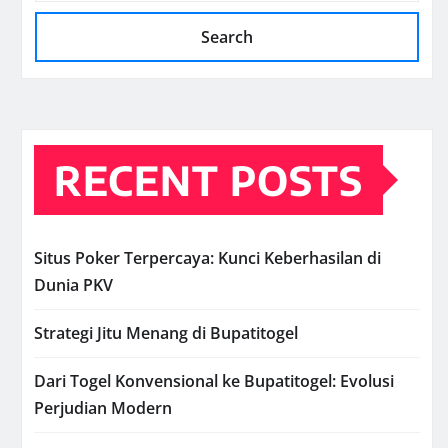
Search
RECENT POSTS
Situs Poker Terpercaya: Kunci Keberhasilan di
Dunia PKV
Strategi Jitu Menang di Bupatitogel
Dari Togel Konvensional ke Bupatitogel: Evolusi
Perjudian Modern