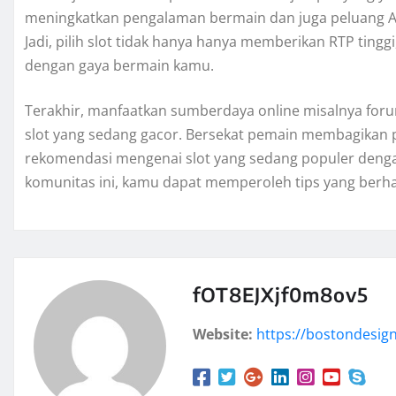
meningkatkan pengalaman bermain dan juga peluang 
Jadi, pilih slot tidak hanya hanya memberikan RTP tingg
dengan gaya bermain kamu.
Terakhir, manfaatkan sumberdaya online misalnya foru
slot yang sedang gacor. Bersekat pemain membagika
rekomendasi mengenai slot yang sedang populer denga
komunitas ini, kamu dapat memperoleh tips yang berhar
fOT8EJXjf0m8ov5
Website:
https://bostondesi