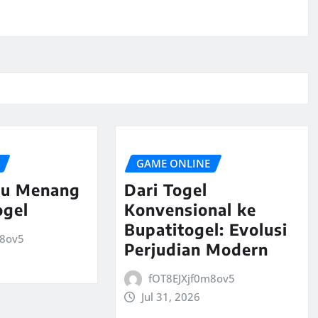
GAME ONLINE
itu Menang
Dari Togel
ogel
Konvensional ke
Bupatitogel: Evolusi
m8ov5
Perjudian Modern
fOT8EJXjf0m8ov5
Jul 31, 2026