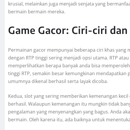
krusial, melainkan juga menjadi senjata yang berman
bermain bermain mereka.
Game Gacor: Ciri-ciri da
Permainan gacor mempunyai beberapa ciri khas yang mu
dengan RTP tinggi sering menjadi opsi utama. RTP ata
memperlihatkan berapa banyak anda bisa memperoleh da
tinggi RTP, semakin besar kemungkinan mendapatkan pe
umumnya dikenal berhasil serta layak dicoba.
Kedua, slot yang sering memberikan kemenangan kecil
berhasil. Walaupun kemenangan itu mungkin tidak ba
pengalaman yang menyenangkan yang bagus. Anda akan 
bermain. Oleh karena itu, ada baiknya untuk menentuk