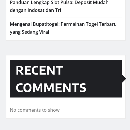
Panduan Lengkap Slot Pulsa: Deposit Mudah
dengan Indosat dan Tri
Mengenal Bupatitogel: Permainan Togel Terbaru
yang Sedang Viral
RECENT
COMMENTS
No comments to show.