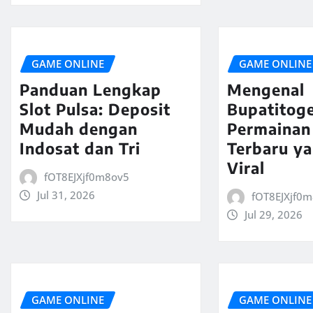
GAME ONLINE
GAME ONLINE
Panduan Lengkap
Mengenal
Slot Pulsa: Deposit
Bupatitoge
Mudah dengan
Permainan
Indosat dan Tri
Terbaru y
Viral
fOT8EJXjf0m8ov5
Jul 31, 2026
fOT8EJXjf0
Jul 29, 2026
GAME ONLINE
GAME ONLINE