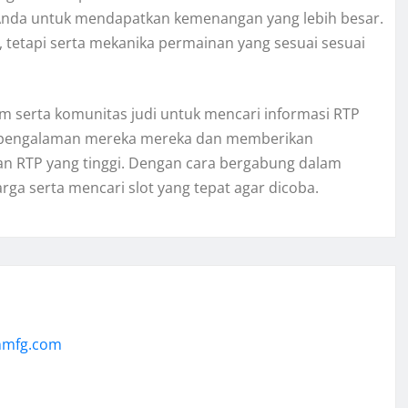
Anda untuk mendapatkan kemenangan yang lebih besar.
i, tetapi serta mekanika permainan yang sesuai sesuai
m serta komunitas judi untuk mencari informasi RTP
n pengalaman mereka mereka dan memberikan
n RTP yang tinggi. Dengan cara bergabung dalam
ga serta mencari slot yang tepat agar dicoba.
gnmfg.com