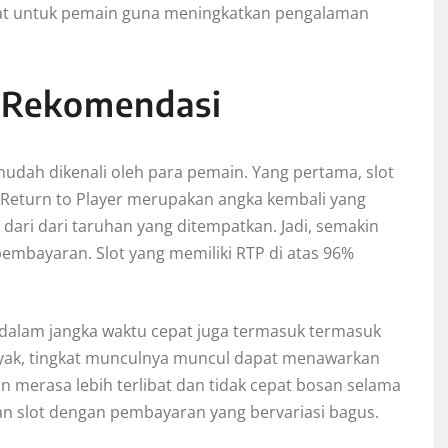
faat untuk pemain guna meningkatkan pengalaman
n Rekomendasi
dah dikenali oleh para pemain. Yang pertama, slot
u Return to Player merupakan angka kembali yang
ri dari taruhan yang ditempatkan. Jadi, semakin
mbayaran. Slot yang memiliki RTP di atas 96%
 dalam jangka waktu cepat juga termasuk termasuk
nyak, tingkat munculnya muncul dapat menawarkan
merasa lebih terlibat dan tidak cepat bosan selama
an slot dengan pembayaran yang bervariasi bagus.