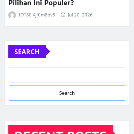
Pilihan Ini Populer?
fOT8EJXjf0m8ov5
Jul 20, 2026
SEARCH
Search