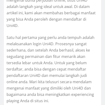
mengenal dunia perjudian online, situs Uni4D
adalah langkah yang ideal untuk awal. Di dalam
artikel ini, kami akan membahas berbagai manfaat
yang bisa Anda peroleh dengan mendaftar di
Uni4D.
Satu hal pertama yang perlu anda tempuh adalah
melaksanakan login Uni4D. Prosesnya sangat
sederhana, dan setelah Anda berhasil, akses ke
segudang permainan dan fitur menarik akan
tersedia lebar untuk Anda. Untuk yang belum
terdaftar, anda bisa dengan cepat mendaftar
pendaftaran Uni4D dan memulai langkah judi
online anda. Mari kita telusuri secara mendalam
mengenai manfaat yang dimiliki oleh Uni4D dan
bagaimana anda bisa meningkatkan experiencing
playing Anda di situs ini.