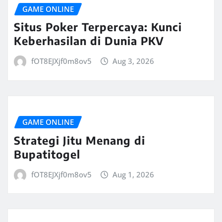
GAME ONLINE
Situs Poker Terpercaya: Kunci
Keberhasilan di Dunia PKV
fOT8EJXjf0m8ov5
Aug 3, 2026
GAME ONLINE
Strategi Jitu Menang di
Bupatitogel
fOT8EJXjf0m8ov5
Aug 1, 2026