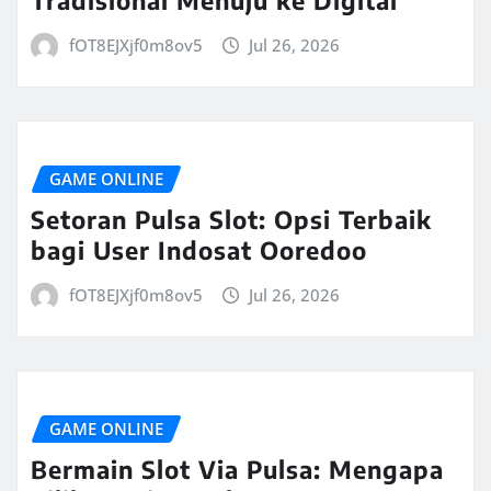
fOT8EJXjf0m8ov5
Jul 26, 2026
GAME ONLINE
Setoran Pulsa Slot: Opsi Terbaik
bagi User Indosat Ooredoo
fOT8EJXjf0m8ov5
Jul 26, 2026
GAME ONLINE
Bermain Slot Via Pulsa: Mengapa