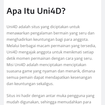
Apa Itu Uni4D?
Uni4D adalah situs yang diciptakan untuk
menawarkan pengalaman bermain yang seru dan
menghadirkan keuntungan bagi para anggota.
Melalui berbagai macam permainan yang tersedia,
Uni4D mengajak anggota untuk menikmati setiap
detik momen permainan dengan cara yang seru.
Misi Uni4D adalah menciptakan menciptakan
suasana game yang nyaman dan menarik, dimana
semua pemain dapat mendapatkan kesenangan
dan keuntungan sekaligus.
Situs ini hadir dengan antar muka pengguna yang
mudah digunakan, sehingga memudahkan para