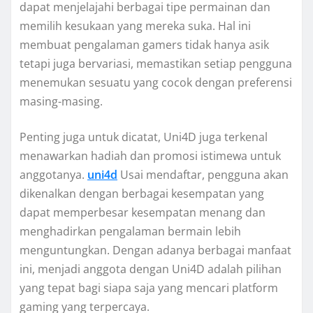
dapat menjelajahi berbagai tipe permainan dan
memilih kesukaan yang mereka suka. Hal ini
membuat pengalaman gamers tidak hanya asik
tetapi juga bervariasi, memastikan setiap pengguna
menemukan sesuatu yang cocok dengan preferensi
masing-masing.
Penting juga untuk dicatat, Uni4D juga terkenal
menawarkan hadiah dan promosi istimewa untuk
anggotanya.
uni4d
Usai mendaftar, pengguna akan
dikenalkan dengan berbagai kesempatan yang
dapat memperbesar kesempatan menang dan
menghadirkan pengalaman bermain lebih
menguntungkan. Dengan adanya berbagai manfaat
ini, menjadi anggota dengan Uni4D adalah pilihan
yang tepat bagi siapa saja yang mencari platform
gaming yang terpercaya.