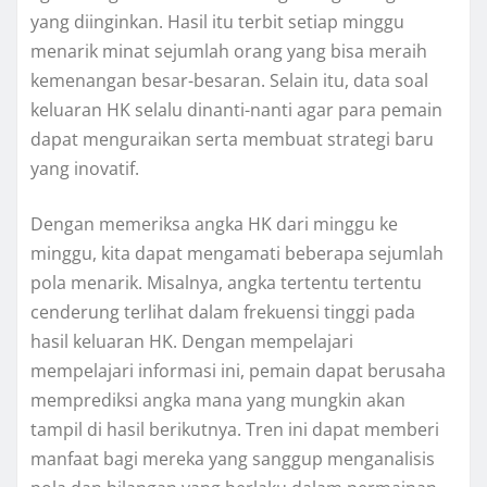
yang diinginkan. Hasil itu terbit setiap minggu
menarik minat sejumlah orang yang bisa meraih
kemenangan besar-besaran. Selain itu, data soal
keluaran HK selalu dinanti-nanti agar para pemain
dapat menguraikan serta membuat strategi baru
yang inovatif.
Dengan memeriksa angka HK dari minggu ke
minggu, kita dapat mengamati beberapa sejumlah
pola menarik. Misalnya, angka tertentu tertentu
cenderung terlihat dalam frekuensi tinggi pada
hasil keluaran HK. Dengan mempelajari
mempelajari informasi ini, pemain dapat berusaha
memprediksi angka mana yang mungkin akan
tampil di hasil berikutnya. Tren ini dapat memberi
manfaat bagi mereka yang sanggup menganalisis