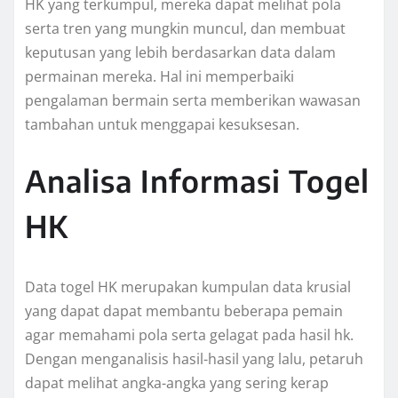
HK yang terkumpul, mereka dapat melihat pola
serta tren yang mungkin muncul, dan membuat
keputusan yang lebih berdasarkan data dalam
permainan mereka. Hal ini memperbaiki
pengalaman bermain serta memberikan wawasan
tambahan untuk menggapai kesuksesan.
Analisa Informasi Togel
HK
Data togel HK merupakan kumpulan data krusial
yang dapat dapat membantu beberapa pemain
agar memahami pola serta gelagat pada hasil hk.
Dengan menganalisis hasil-hasil yang lalu, petaruh
dapat melihat angka-angka yang sering kerap