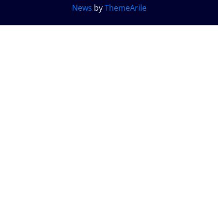
News
by
ThemeArile