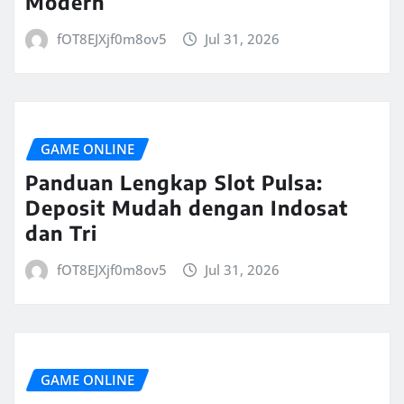
Modern
fOT8EJXjf0m8ov5
Jul 31, 2026
GAME ONLINE
Panduan Lengkap Slot Pulsa:
Deposit Mudah dengan Indosat
dan Tri
fOT8EJXjf0m8ov5
Jul 31, 2026
GAME ONLINE