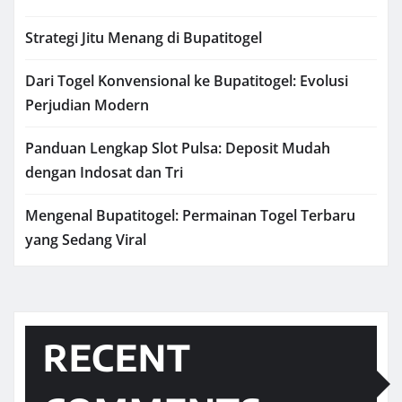
Strategi Jitu Menang di Bupatitogel
Dari Togel Konvensional ke Bupatitogel: Evolusi
Perjudian Modern
Panduan Lengkap Slot Pulsa: Deposit Mudah
dengan Indosat dan Tri
Mengenal Bupatitogel: Permainan Togel Terbaru
yang Sedang Viral
RECENT