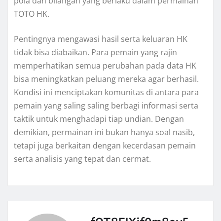
pola dan bilangan yang berlaku dalam permainan
TOTO HK.
Pentingnya mengawasi hasil serta keluaran HK
tidak bisa diabaikan. Para pemain yang rajin
memperhatikan semua perubahan pada data HK
bisa meningkatkan peluang mereka agar berhasil.
Kondisi ini menciptakan komunitas di antara para
pemain yang saling saling berbagi informasi serta
taktik untuk menghadapi tiap undian. Dengan
demikian, permainan ini bukan hanya soal nasib,
tetapi juga berkaitan dengan kecerdasan pemain
serta analisis yang tepat dan cermat.