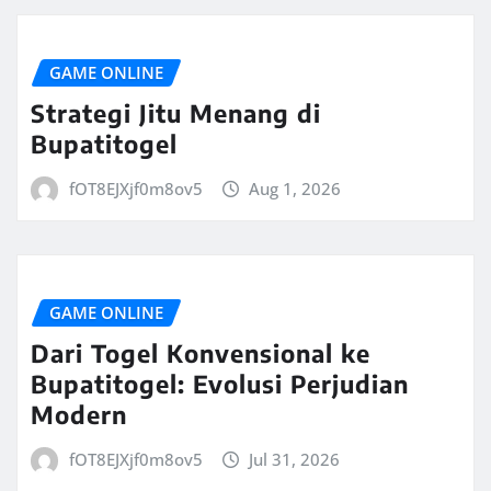
GAME ONLINE
Strategi Jitu Menang di
Bupatitogel
fOT8EJXjf0m8ov5
Aug 1, 2026
GAME ONLINE
Dari Togel Konvensional ke
Bupatitogel: Evolusi Perjudian
Modern
fOT8EJXjf0m8ov5
Jul 31, 2026