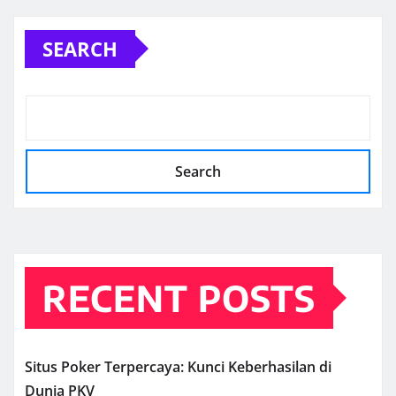
SEARCH
Search
RECENT POSTS
Situs Poker Terpercaya: Kunci Keberhasilan di
Dunia PKV