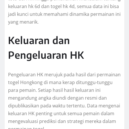
keluaran hk 6d dan togel hk 4d, semua data ini bisa
jadi kunci untuk memahami dinamika permainan ini
yang menarik.
Keluaran dan
Pengeluaran HK
Pengeluaran HK merujuk pada hasil dari permainan
togel Hongkong di mana kerap ditunggu-tunggu
para pemain. Setiap hasil hasil keluaran ini
mengandung angka diundi dengan resmi dan
dipublikasikan pada waktu tertentu. Data mengenai
keluaran HK penting untuk semua pemain dalam
mengevaluasi prediksi dan strategi mereka dalam
permainan togel.