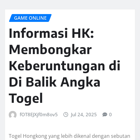
GAME ONLINE
Informasi HK:
Membongkar
Keberuntungan di
Di Balik Angka
Togel
fOT8EJXjf0m8ov5
Jul 24, 2025
0
Togel Hongkong yang lebih dikenal dengan sebutan