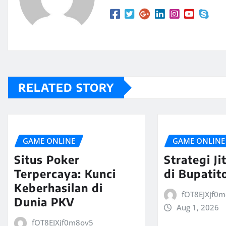
RELATED STORY
GAME ONLINE
GAME ONLINE
Situs Poker
Strategi J
Terpercaya: Kunci
di Bupatit
Keberhasilan di
fOT8EJXjf0
Dunia PKV
Aug 1, 2026
fOT8EJXjf0m8ov5