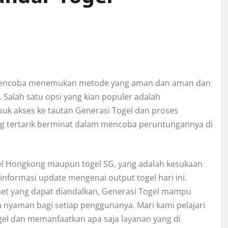
n mencoba menemukan metode yang aman dan aman dan
Salah satu opsi yang kian populer adalah
k akses ke tautan Generasi Togel dan proses
ang tertarik berminat dalam mencoba peruntungannya di
gel Hongkong maupun togel SG, yang adalah kesukaan
informasi update mengenai output togel hari ini.
rnet yang dapat diandalkan, Generasi Togel mampu
yaman bagi setiap penggunanya. Mari kami pelajari
el dan memanfaatkan apa saja layanan yang di