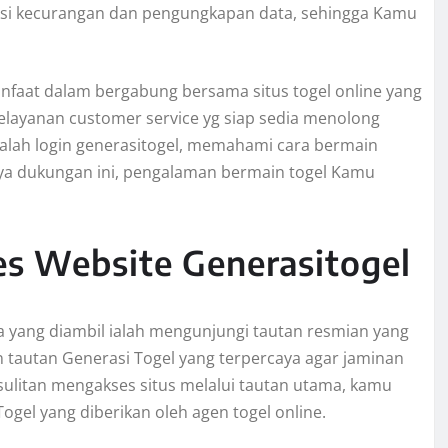
 aksi kecurangan dan pengungkapan data, sehingga Kamu
anfaat dalam bergabung bersama situs togel online yang
elayanan customer service yg siap sedia menolong
salah login generasitogel, memahami cara bermain
ya dukungan ini, pengalaman bermain togel Kamu
s Website Generasitogel
 yang diambil ialah mengunjungi tautan resmian yang
 tautan Generasi Togel yang terpercaya agar jaminan
sulitan mengakses situs melalui tautan utama, kamu
el yang diberikan oleh agen togel online.