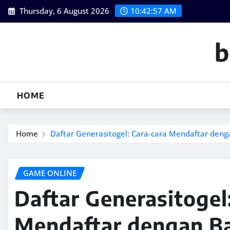
Skip
Thursday, 6 August 2026
10:42:58 AM
to
content
b
HOME
Home
Daftar Generasitogel: Cara-cara Mendaftar deng
GAME ONLINE
Daftar Generasitogel
Mendaftar dengan B