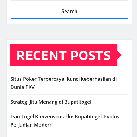
Search
RECENT POSTS
Situs Poker Terpercaya: Kunci Keberhasilan di
Dunia PKV
Strategi Jitu Menang di Bupatitogel
Dari Togel Konvensional ke Bupatitogel: Evolusi
Perjudian Modern