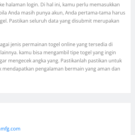
 ke halaman login. Di hal ini, kamu perlu memasukkan
pabila Anda masih punya akun, Anda pertama-tama harus
gel. Pastikan seluruh data yang disubmit merupakan
gai jenis permainan togel online yang tersedia di
 lainnya. kamu bisa mengambil tipe togel yang ingin
gar mengecek angka yang. Pastikanlah pastikan untuk
tuk mendapatkan pengalaman bermain yang aman dan
gnmfg.com