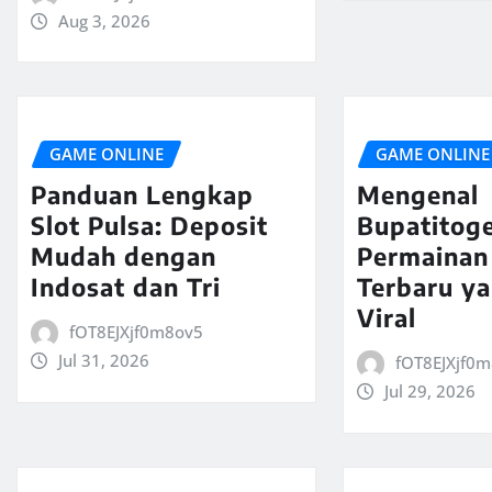
Aug 3, 2026
GAME ONLINE
GAME ONLINE
Panduan Lengkap
Mengenal
Slot Pulsa: Deposit
Bupatitoge
Mudah dengan
Permainan
Indosat dan Tri
Terbaru y
Viral
fOT8EJXjf0m8ov5
Jul 31, 2026
fOT8EJXjf0
Jul 29, 2026