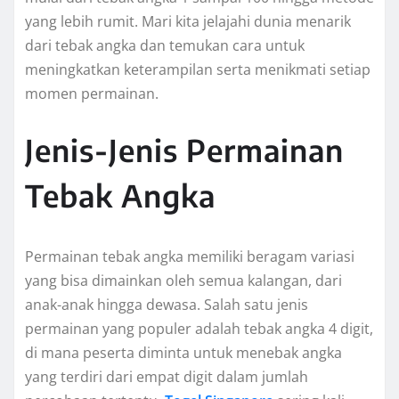
yang lebih rumit. Mari kita jelajahi dunia menarik
dari tebak angka dan temukan cara untuk
meningkatkan keterampilan serta menikmati setiap
momen permainan.
Jenis-Jenis Permainan
Tebak Angka
Permainan tebak angka memiliki beragam variasi
yang bisa dimainkan oleh semua kalangan, dari
anak-anak hingga dewasa. Salah satu jenis
permainan yang populer adalah tebak angka 4 digit,
di mana peserta diminta untuk menebak angka
yang terdiri dari empat digit dalam jumlah