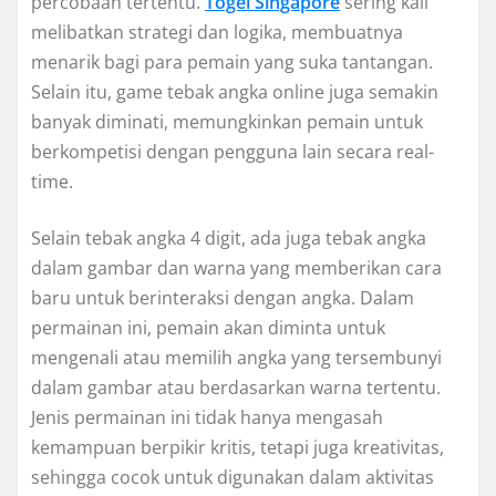
percobaan tertentu.
Togel Singapore
sering kali
melibatkan strategi dan logika, membuatnya
menarik bagi para pemain yang suka tantangan.
Selain itu, game tebak angka online juga semakin
banyak diminati, memungkinkan pemain untuk
berkompetisi dengan pengguna lain secara real-
time.
Selain tebak angka 4 digit, ada juga tebak angka
dalam gambar dan warna yang memberikan cara
baru untuk berinteraksi dengan angka. Dalam
permainan ini, pemain akan diminta untuk
mengenali atau memilih angka yang tersembunyi
dalam gambar atau berdasarkan warna tertentu.
Jenis permainan ini tidak hanya mengasah
kemampuan berpikir kritis, tetapi juga kreativitas,
sehingga cocok untuk digunakan dalam aktivitas