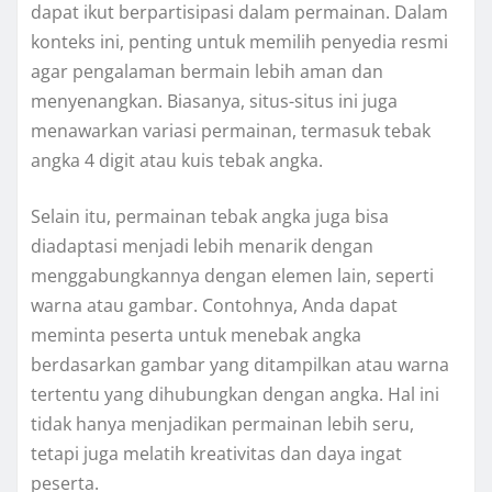
dapat ikut berpartisipasi dalam permainan. Dalam
konteks ini, penting untuk memilih penyedia resmi
agar pengalaman bermain lebih aman dan
menyenangkan. Biasanya, situs-situs ini juga
menawarkan variasi permainan, termasuk tebak
angka 4 digit atau kuis tebak angka.
Selain itu, permainan tebak angka juga bisa
diadaptasi menjadi lebih menarik dengan
menggabungkannya dengan elemen lain, seperti
warna atau gambar. Contohnya, Anda dapat
meminta peserta untuk menebak angka
berdasarkan gambar yang ditampilkan atau warna
tertentu yang dihubungkan dengan angka. Hal ini
tidak hanya menjadikan permainan lebih seru,
tetapi juga melatih kreativitas dan daya ingat
peserta.