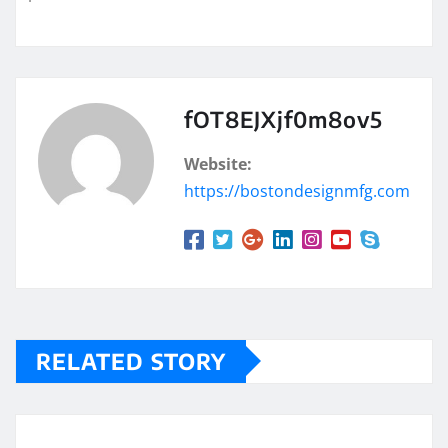
fOT8EJXjf0m8ov5
Website:
https://bostondesignmfg.com
RELATED STORY