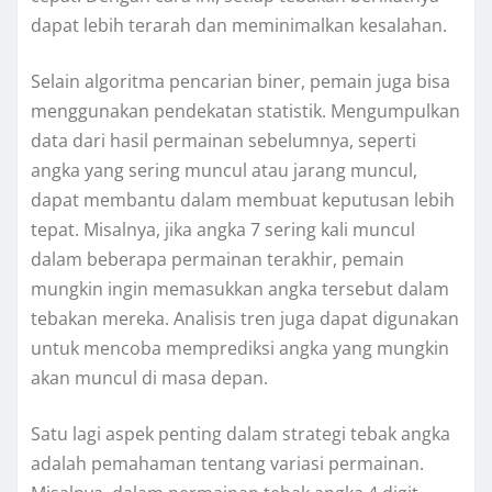
dapat lebih terarah dan meminimalkan kesalahan.
Selain algoritma pencarian biner, pemain juga bisa
menggunakan pendekatan statistik. Mengumpulkan
data dari hasil permainan sebelumnya, seperti
angka yang sering muncul atau jarang muncul,
dapat membantu dalam membuat keputusan lebih
tepat. Misalnya, jika angka 7 sering kali muncul
dalam beberapa permainan terakhir, pemain
mungkin ingin memasukkan angka tersebut dalam
tebakan mereka. Analisis tren juga dapat digunakan
untuk mencoba memprediksi angka yang mungkin
akan muncul di masa depan.
Satu lagi aspek penting dalam strategi tebak angka
adalah pemahaman tentang variasi permainan.