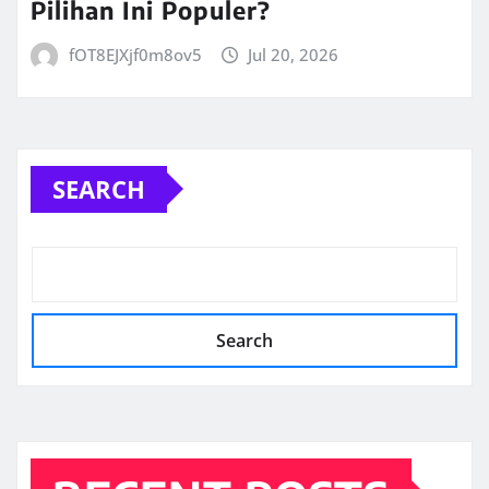
Pilihan Ini Populer?
fOT8EJXjf0m8ov5
Jul 20, 2026
SEARCH
Search