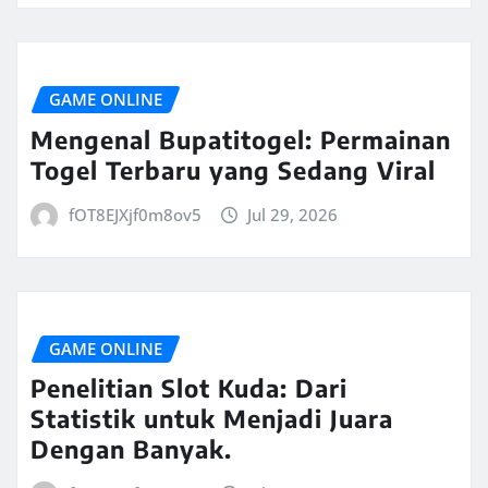
GAME ONLINE
Mengenal Bupatitogel: Permainan
Togel Terbaru yang Sedang Viral
fOT8EJXjf0m8ov5
Jul 29, 2026
GAME ONLINE
Penelitian Slot Kuda: Dari
Statistik untuk Menjadi Juara
Dengan Banyak.