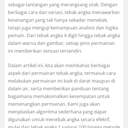
sebagai tantangan yang merangsang otak. Dengan
berbagai cara dan variasi, tebak angka menawarkan
kesenangan yang tak hanya sekadar menebak,
tetapi juga menguji kemampuan analisis dan logika
pemain. Dari tebak angka 4 digit hingga tebak angka
dalam warna dan gambar, setiap jenis permainan
ini memberikan sensasi tersendiri.
Dalam artikel ini, kita akan membahas berbagai
aspek dari permainan tebak angka, termasuk cara
melakukan permainan ini baik di darat maupun di
dalam air, serta memberikan panduan tentang
bagaimana memaksimalkan kesempatan untuk
memenangkan permainan. Kami juga akan
menjelaskan algoritma sederhana yang dapat
digunakan untuk menebak angka secara efektif,
mulai dari tebak angka 1 sampai 100 hingga metode