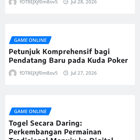
fOT8EJXjf0m8ov5
Jul 28, 2026
GAME ONLINE
Petunjuk Komprehensif bagi
Pendatang Baru pada Kuda Poker
fOT8EJXjf0m8ov5
Jul 27, 2026
GAME ONLINE
Togel Secara Daring:
Perkembangan Permainan