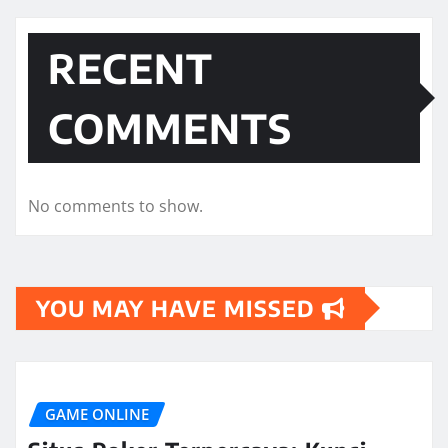
RECENT
COMMENTS
No comments to show.
YOU MAY HAVE MISSED
GAME ONLINE